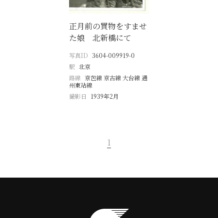
正月前の買物をすませ
た娘 北新橋にて
写真ID
3604-009919-0
駅
北京
路線
京包線 京古線 大台線 通
州東站線
撮影日
1939年2月
1