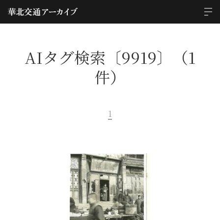
AIタグ検索〔9919〕（1
件）
1