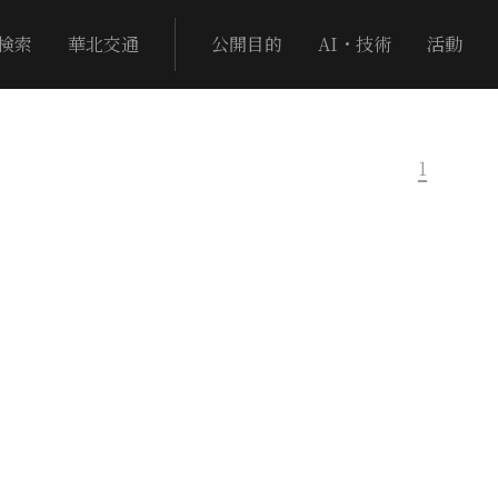
検索
華北交通
公開目的
AI・技術
活動
1