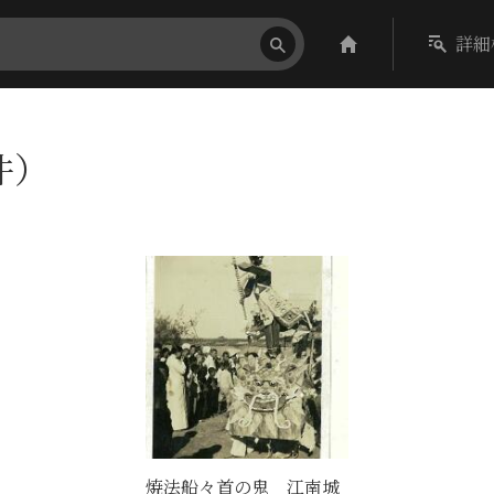
詳細
件）
焼法船々首の鬼 江南城