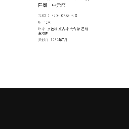
隍廟 中元節
写真ID
3704-023505-0
駅
北京
路線
京包線 京古線 大台線 通州
東站線
撮影日
1939年7月