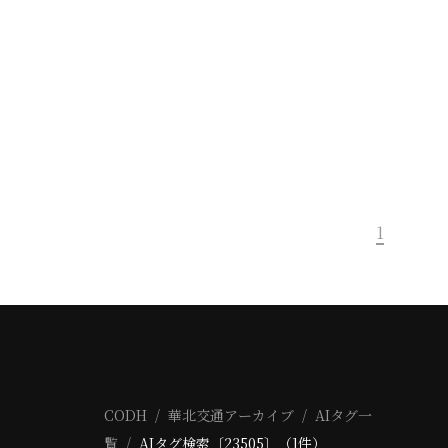
1
CODH
華北交通アーカイブ
AIタグ一
覧
AIタグ検索〔23505〕（1件）