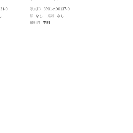
31-0
写真ID
3901-n00137-0
し
駅
なし
路線
なし
撮影日
不明