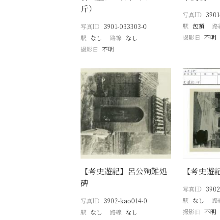
斤）
写真ID
3901
駅
包頭
路
写真ID
3901-033303-0
撮影日
不明
駅
なし
路線
なし
撮影日
不明
【考史遊記】呂公殉難処
【考史遊
碑
写真ID
3902
駅
なし
路
写真ID
3902-kao014-0
撮影日
不明
駅
なし
路線
なし