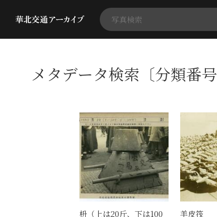
メタデータ検索〔分類番号
枡（上は20斤、下は100
羊皮筏