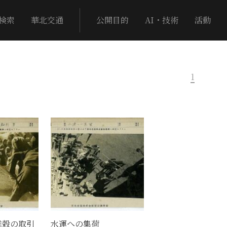
検索
華北交通
公開目的
AI・技術
活動
1
雑穀の取引
水運への集荷