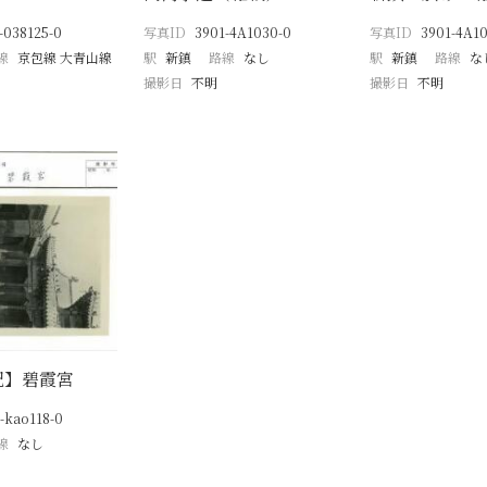
-038125-0
写真ID
3901-4A1030-0
写真ID
3901-4A10
線
京包線 大青山線
駅
新鎮
路線
なし
駅
新鎮
路線
な
撮影日
不明
撮影日
不明
記】碧霞宮
-kao118-0
線
なし