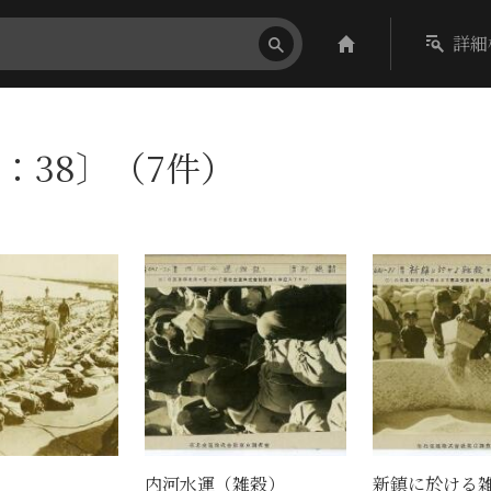
詳細
：38〕（7件）
内河水運（雑穀）
新鎮に於ける