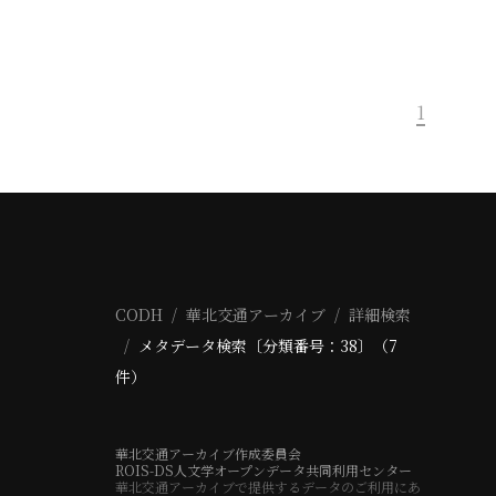
1
CODH
華北交通アーカイブ
詳細検索
メタデータ検索〔分類番号：38〕（7
件）
華北交通アーカイブ作成委員会
ROIS-DS人文学オープンデータ共同利用センター
華北交通アーカイブで提供するデータのご利用にあ