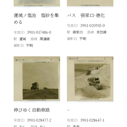
運城ノ塩池 塩砂を集
バス 張家口-徳化
める
写真ID
3901-020915-0
駅
張家口
路線
京包線
写真ID
3901-017486-0
撮影日
不明
駅
運城
路線
同蒲線
撮影日
不明
伸びゆく自動車路
−
写真ID
3901-028477-2
写真ID
3901-028647-1
駅
なし
路線
なし
駅
済南