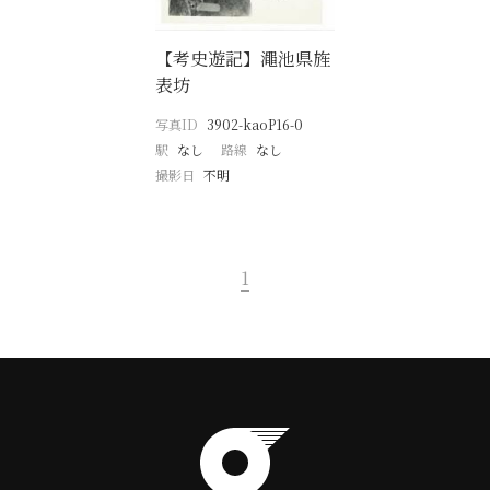
【考史遊記】澠池県旌
表坊
写真ID
3902-kaoP16-0
駅
なし
路線
なし
撮影日
不明
1