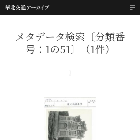
メタデータ検索〔分類番
号：1の51〕（1件）
1