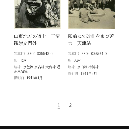
山東地方の道士 王清
駅前にて改札をまつ苦
観崇文門外
力 天津站
写真ID
3804-035548-0
写真ID
3804-036564-0
駅
北京
駅
天津
路線
京包線 京古線 大台線 通
路線
京山線 津浦線
州東站線
撮影日
1941年3月
撮影日
1941年1月
1
2