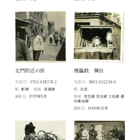
北門附近の街
傀儡戯 舞台
写真ID
3702-018378-2
写真ID
3803-032234-0
駅
彰徳
路線
京漢線
駅
北京
撮影日
1939年5月
路線
京包線 京古線 大台線 通
州東站線
撮影日
1940年10月