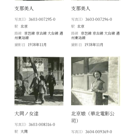
支那美人
支那美人
写真ID
3603-007295-0
写真ID
3603-007296-0
駅
北京
駅
北京
路線
京包線 京古線 大台線 通
路線
京包線 京古線 大台線 通
州東站線
州東站線
撮影日
1938年11月
撮影日
1938年11月
大同ノ女達
北京娘（華北電影公
司）
写真ID
3603-008316-0
駅
大同
写真ID
3604-009369-0