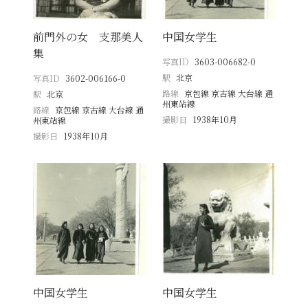
前門外の女 支那美人
中国女学生
集
写真ID
3603-006682-0
駅
北京
写真ID
3602-006166-0
路線
京包線 京古線 大台線 通
駅
北京
州東站線
路線
京包線 京古線 大台線 通
撮影日
1938年10月
州東站線
撮影日
1938年10月
中国女学生
中国女学生