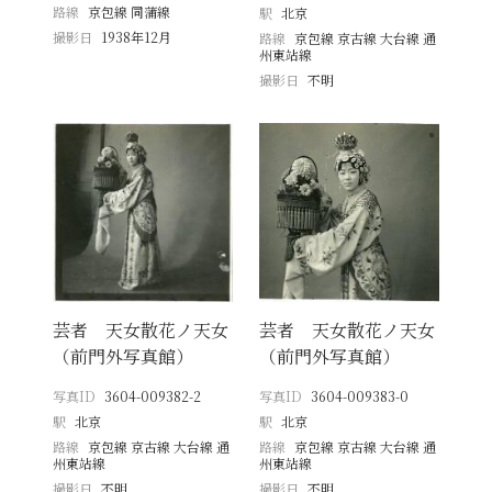
路線
京包線 同蒲線
駅
北京
撮影日
1938年12月
路線
京包線 京古線 大台線 通
州東站線
撮影日
不明
芸者 天女散花ノ天女
芸者 天女散花ノ天女
（前門外写真館）
（前門外写真館）
写真ID
3604-009382-2
写真ID
3604-009383-0
駅
北京
駅
北京
路線
京包線 京古線 大台線 通
路線
京包線 京古線 大台線 通
州東站線
州東站線
撮影日
不明
撮影日
不明