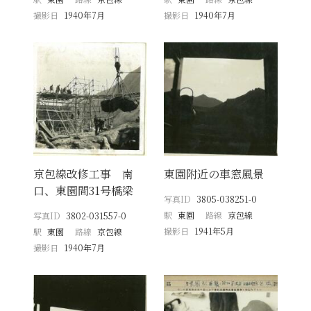
撮影日
1940年7月
撮影日
1940年7月
京包線改修工事 南
東園附近の車窓風景
口、東園間31号橋梁
写真ID
3805-038251-0
駅
東園
路線
京包線
写真ID
3802-031557-0
撮影日
1941年5月
駅
東園
路線
京包線
撮影日
1940年7月