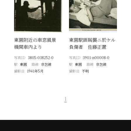
東園附近の車窓風景
東園駅匪賊襲ニ於ケル
機関車内より
負傷者 佐藤正置
写真ID
3805-038252-0
写真ID
3901-n00008-0
駅
東園
路線
京包線
駅
東園
路線
京包線
撮影日
1941年5月
撮影日
不明
1