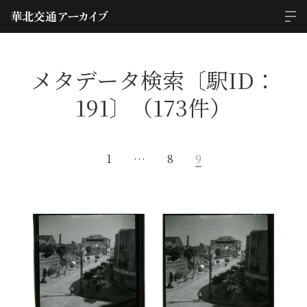
メタデータ検索〔駅ID：
191〕（173件）
1
…
8
9