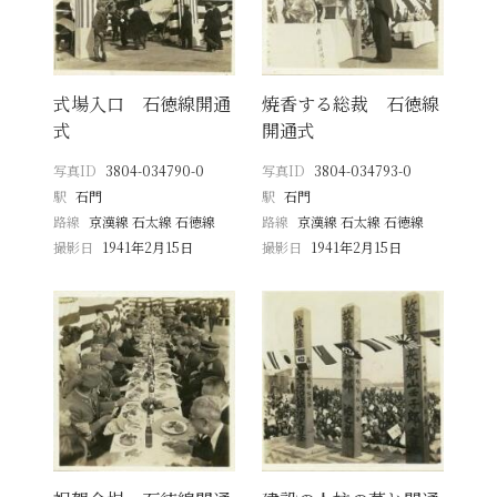
式場入口 石徳線開通
焼香する総裁 石徳線
式
開通式
写真ID
3804-034790-0
写真ID
3804-034793-0
駅
石門
駅
石門
路線
京漢線 石太線 石徳線
路線
京漢線 石太線 石徳線
撮影日
1941年2月15日
撮影日
1941年2月15日