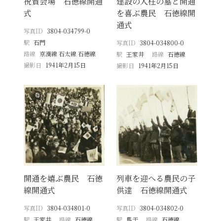
祝賀会場 石徳線開通
建設の人柱の墓と開通
式
を喜ぶ農民 石徳線開
通式
写真ID
3804-034799-0
駅
石門
写真ID
3804-034800-0
路線
京漢線 石太線 石徳線
駅
王家井
路線
石徳線
撮影日
1941年2月15日
撮影日
1941年2月15日
開通を嬉ぶ農民 石徳
列車を迎へる農民の子
線開通式
供達 石徳線開通式
写真ID
3804-034801-0
写真ID
3804-034802-0
駅
王家井
路線
石徳線
駅
馬于
路線
石徳線