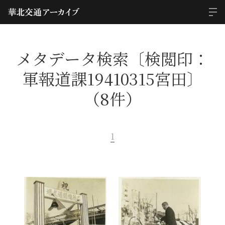
メタデータ検索〔検閲印：
軍報道課19410315宮田〕
（8件）
1