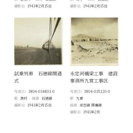
撮影日
1941年2月15日
撮影日
1941年2月15日
試乗列車 石徳線開通
永定河橋梁工事 建設
式
事務所九営工事区
写真ID
3804-034803-0
写真ID
3804-035120-0
駅
良村
路線
石徳線
駅
九営
撮影日
1941年2月15日
路線
京包線 同塘線
撮影日
1941年2月