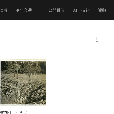
検索
華北交通
公開目的
AI・技術
活動
1
植物園 ヘチマ