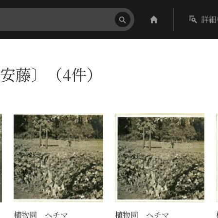
詳細
安藤〕（4件）
植物園 ヘチマ
植物園 ヘチマ