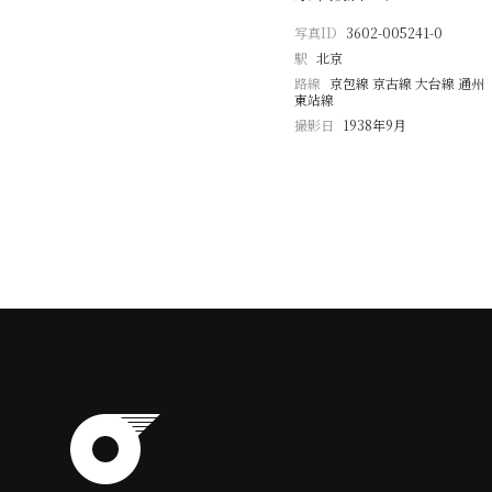
写真ID
3602-005241-0
駅
北京
路線
京包線 京古線 大台線 通州
東站線
撮影日
1938年9月