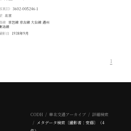
写真ID
3602-005246-1
駅
北京
路線
京包線 京古線 大台線 通州
東站線
撮影日
1938年9月
1
CODH
華北交通アーカイブ
詳細検索
メタデータ検索〔撮影者：安藤〕（4
件）