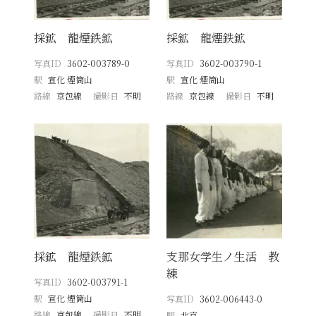
採鉱 龍煙鉄鉱
採鉱 龍煙鉄鉱
写真ID
3602-003789-0
写真ID
3602-003790-1
駅
宣化 煙筒山
駅
宣化 煙筒山
路線
京包線
撮影日
不明
路線
京包線
撮影日
不明
採鉱 龍煙鉄鉱
支那女学生ノ生活 教
練
写真ID
3602-003791-1
駅
宣化 煙筒山
写真ID
3602-006443-0
路線
京包線
撮影日
不明
駅
北京