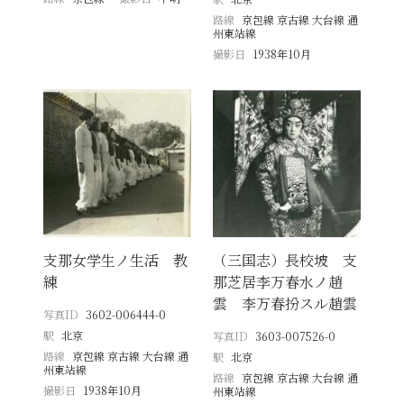
路線
京包線 京古線 大台線 通
州東站線
撮影日
1938年10月
支那女学生ノ生活 教
（三国志）長校坡 支
練
那芝居李万春水ノ趙
雲 李万春扮スル趙雲
写真ID
3602-006444-0
駅
北京
写真ID
3603-007526-0
路線
京包線 京古線 大台線 通
駅
北京
州東站線
路線
京包線 京古線 大台線 通
撮影日
1938年10月
州東站線