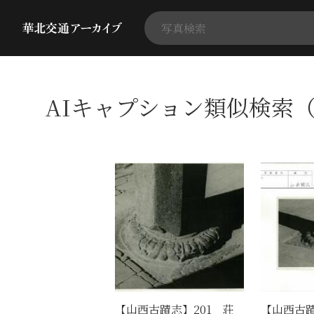
AIキャプション類似検索（
【山西古蹟志】201 荘
【山西古蹟