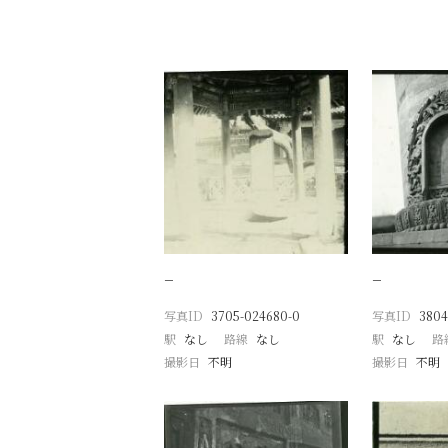
−
−
写真ID
3705-024680-0
写真ID
3804
駅
なし
路線
なし
駅
なし
路
撮影日
不明
撮影日
不明