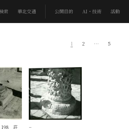
検索
華北交通
公開目的
AI・技術
活動
1
2
…
5
198 荘
−