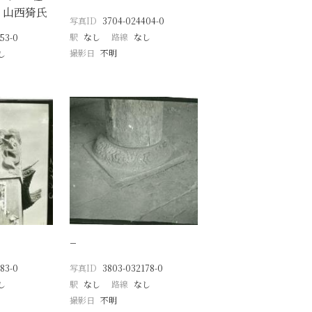
 山西猗氏
写真ID
3704-024404-0
駅
なし
路線
なし
53-0
撮影日
不明
し
月
−
83-0
写真ID
3803-032178-0
し
駅
なし
路線
なし
撮影日
不明