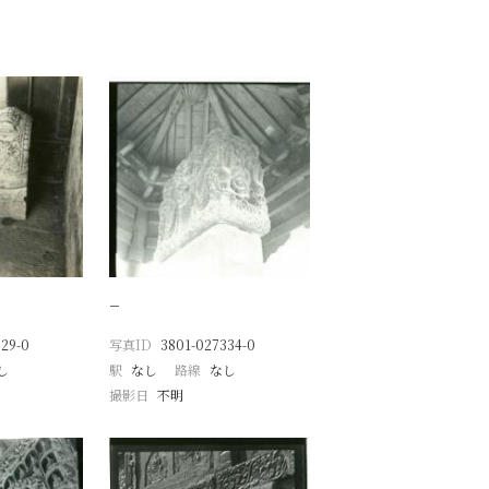
−
29-0
写真ID
3801-027334-0
し
駅
なし
路線
なし
撮影日
不明