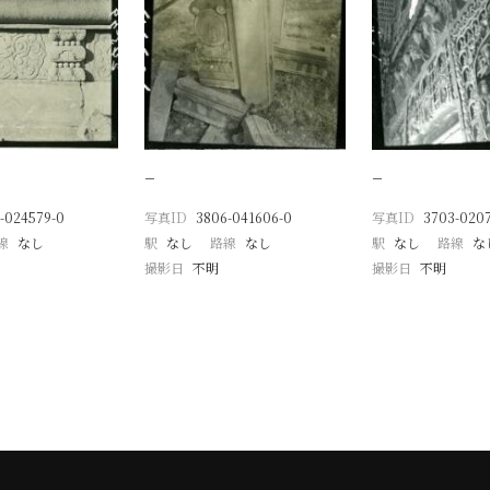
−
−
-024579-0
写真ID
3806-041606-0
写真ID
3703-0207
線
なし
駅
なし
路線
なし
駅
なし
路線
な
撮影日
不明
撮影日
不明