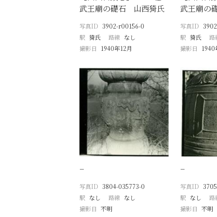
武王廟の礎石 山西猗氏
武王廟の
写真ID
3902-r00156-0
写真ID
3902
駅
猗氏
路線
なし
駅
猗氏
路
撮影日
1940年12月
撮影日
194
−
−
写真ID
3804-035773-0
写真ID
3705
駅
なし
路線
なし
駅
なし
路
撮影日
不明
撮影日
不明