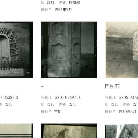
駅
益都
路線
膠済線
撮影日
1936年9月
−
門枕石
-035386-0
写真ID
3801-026971-0
写真ID
3805-0373
線
なし
駅
なし
路線
なし
駅
なし
路線
な
撮影日
不明
撮影日
1940年5月