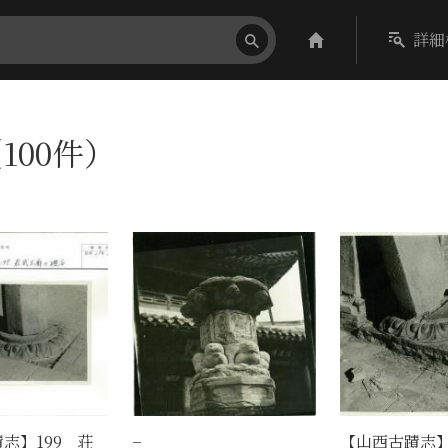
詳細
100件）
志】199 荘
−
【山西古蹟志】