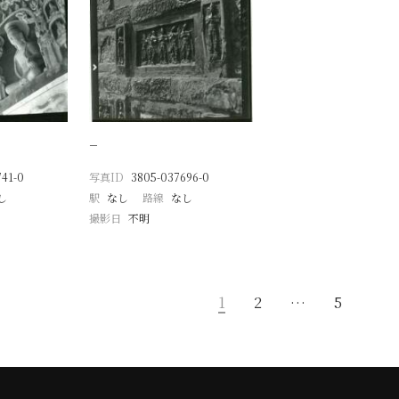
−
41-0
写真ID
3805-037696-0
し
駅
なし
路線
なし
撮影日
不明
1
2
…
5