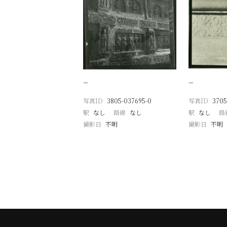
−
−
写真ID
3805-037695-0
写真ID
3705
駅
なし
路線
なし
駅
なし
路
撮影日
不明
撮影日
不明