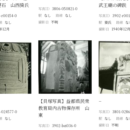
礎石 山西猗氏
武王廟の碑趺
写真ID
3806-050821-0
駅
なし
路線
なし
-r00154-0
写真ID
3902-r001
撮影日
不明
線
なし
駅
猗氏
路線
な
0年12月
撮影日
1940年12
【貝塚写真】益都県民衆
−
教育局内古物保存所 山
-024577-0
写真ID
3801-0286
東
線
なし
駅
なし
路線
な
撮影日
不明
写真ID
3902-bei036-0