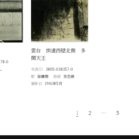
雲台 拱道西壁北側 多
聞天王
78-0
し
写真ID
3805-038357-0
駅
居庸関
路線
京包線
撮影日
1941年5月
1
2
…
5