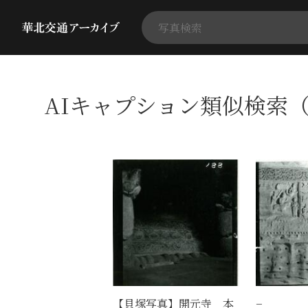
AIキャプション類似検索（
【貝塚写真】開元寺 本
−