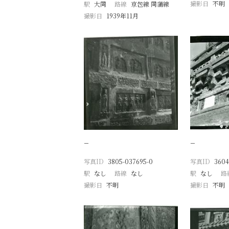
撮影日
不明
駅
大同
路線
京包線 同蒲線
撮影日
1939年11月
−
−
写真ID
3805-037695-0
写真ID
3604
駅
なし
路線
なし
駅
なし
路
撮影日
不明
撮影日
不明