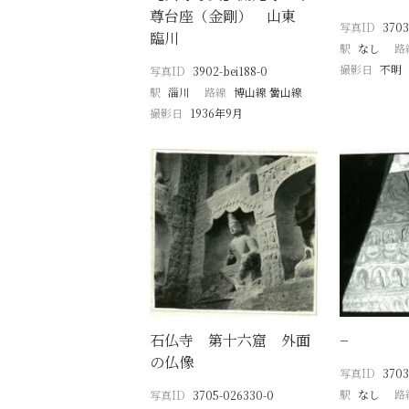
尊台座（金剛） 山東
写真ID
3703
臨川
駅
なし
路
撮影日
不明
写真ID
3902-bei188-0
駅
淄川
路線
博山線 黌山線
撮影日
1936年9月
石仏寺 第十六窟 外面
−
の仏像
写真ID
3703
駅
なし
路
写真ID
3705-026330-0