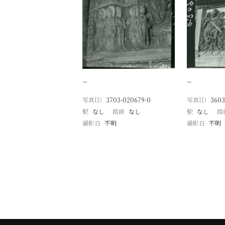
−
−
写真ID
3703-020679-0
写真ID
3603
駅
なし
路線
なし
駅
なし
路
撮影日
不明
撮影日
不明