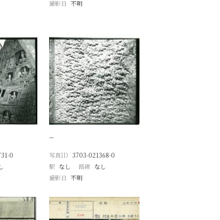
撮影日
不明
−
31-0
写真ID
3703-021368-0
し
駅
なし
路線
なし
撮影日
不明