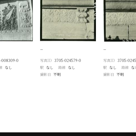
−
−
-008309-0
写真ID
3705-024579-0
写真ID
3705-0245
線
なし
駅
なし
路線
なし
駅
なし
路線
な
撮影日
不明
撮影日
不明