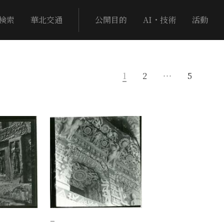
検索
華北交通
公開目的
AI・技術
活動
1
2
…
5
−