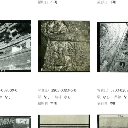
撮影日
不明
撮影日
不明
−
−
-009509-0
写真ID
3805-038345-0
写真ID
3703-0207
線
なし
駅
なし
路線
なし
駅
なし
路線
な
撮影日
不明
撮影日
不明