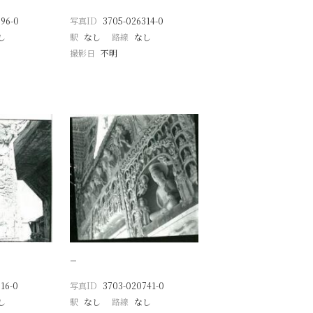
96-0
写真ID
3705-026314-0
し
駅
なし
路線
なし
撮影日
不明
−
16-0
写真ID
3703-020741-0
し
駅
なし
路線
なし