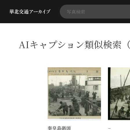
AIキャプション類似検索（
秦皇島碼頭
−