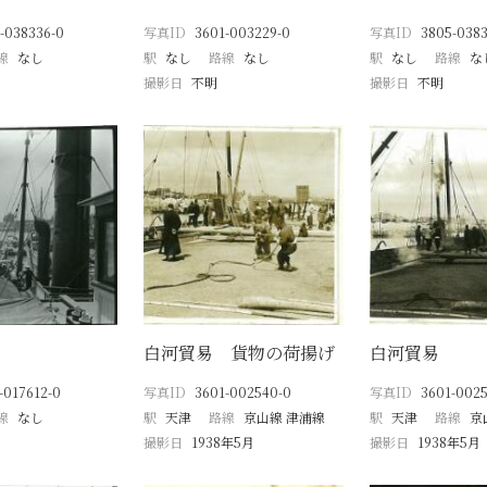
-038336-0
写真ID
3601-003229-0
写真ID
3805-0383
線
なし
駅
なし
路線
なし
駅
なし
路線
な
撮影日
不明
撮影日
不明
白河貿易 貨物の荷揚げ
白河貿易
-017612-0
写真ID
3601-002540-0
写真ID
3601-0025
線
なし
駅
天津
路線
京山線 津浦線
駅
天津
路線
京
撮影日
1938年5月
撮影日
1938年5月