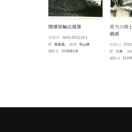
開灤炭輸出風景
苦力の荷
碼頭
写真ID
3601-003224-1
駅
秦皇島
路線
京山線
写真ID
3703
撮影日
1938年6月
駅
天津
路
撮影日
193