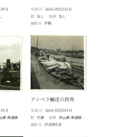
39-0
写真ID
3601-003231-0
し
駅
なし
路線
なし
撮影日
不明
アンペラ輸送の民舟
39-0
写真ID
3601-002543-0
山線 津浦線
駅
天津
路線
京山線 津浦線
撮影日
1938年5月