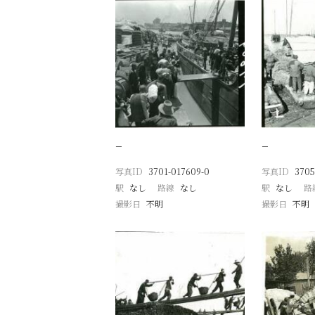
−
−
写真ID
3701-017609-0
写真ID
3705
駅
なし
路線
なし
駅
なし
路
撮影日
不明
撮影日
不明