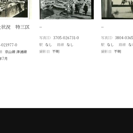
上状況 特三区
−
−
写真ID
3705-026731-0
写真ID
3804-036
駅
なし
路線
なし
駅
なし
路線
な
-021977-0
撮影日
不明
撮影日
不明
線
京山線 津浦線
9年7月