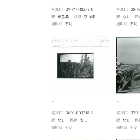
写真ID
3902-038339-0
写真ID
3805
駅
秦皇島
路線
京山線
駅
なし
路
撮影日
不明
撮影日
不明
−
−
写真ID
3601-003218-3
写真ID
3701
駅
なし
路線
なし
駅
なし
路
撮影日
不明
撮影日
不明