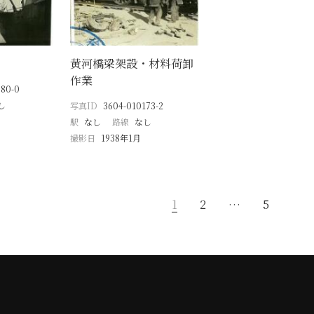
黄河橋梁架設・材料荷卸
作業
580-0
し
写真ID
3604-010173-2
駅
なし
路線
なし
撮影日
1938年1月
1
2
…
5