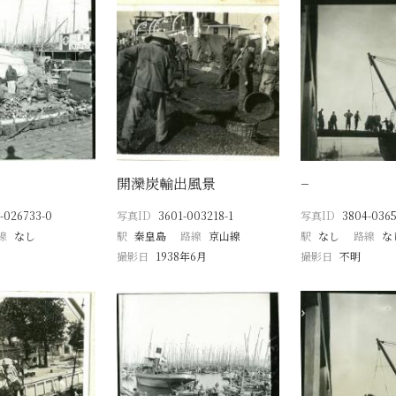
開灤炭輸出風景
−
-026733-0
写真ID
3601-003218-1
写真ID
3804-0365
線
なし
駅
秦皇島
路線
京山線
駅
なし
路線
な
撮影日
1938年6月
撮影日
不明