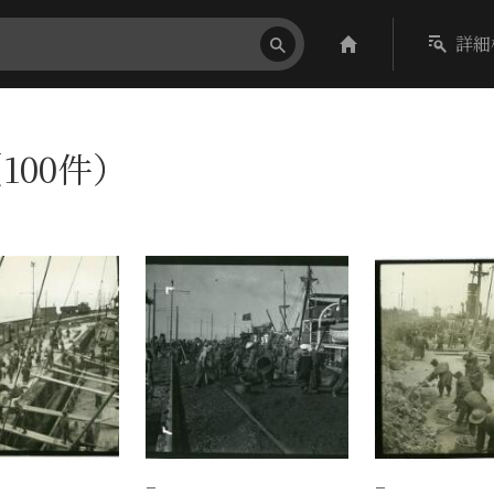
詳細
100件）
−
−