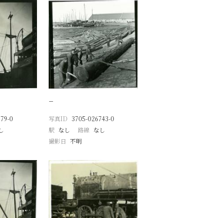
−
79-0
写真ID
3705-026743-0
し
駅
なし
路線
なし
撮影日
不明