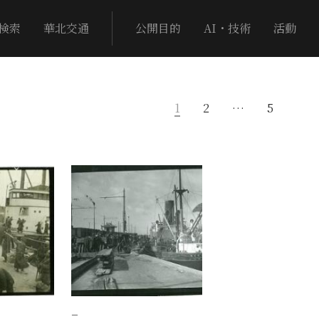
検索
華北交通
公開目的
AI・技術
活動
1
2
…
5
−