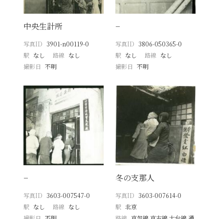
中央生計所
−
写真ID
3901-n00119-0
写真ID
3806-050365-0
駅
なし
路線
なし
駅
なし
路線
なし
撮影日
不明
撮影日
不明
−
冬の支那人
写真ID
3603-007547-0
写真ID
3603-007614-0
駅
なし
路線
なし
駅
北京
撮影日
不明
路線
京包線 京古線 大台線 通