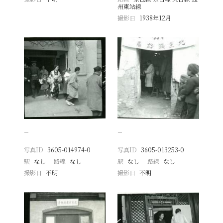
州東站線
撮影日
1938年12月
−
−
写真ID
3605-014974-0
写真ID
3605-013253-0
駅
なし
路線
なし
駅
なし
路線
なし
撮影日
不明
撮影日
不明