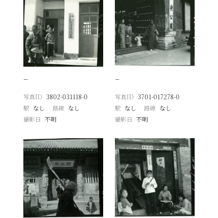
−
−
写真ID
3802-031118-0
写真ID
3701-017278-0
駅
なし
路線
なし
駅
なし
路線
なし
撮影日
不明
撮影日
不明