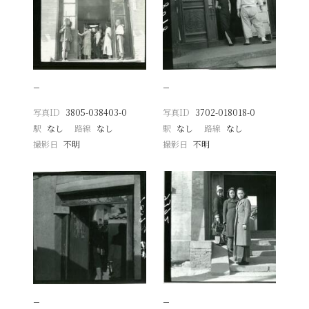
−
−
写真ID
3805-038403-0
写真ID
3702-018018-0
駅
なし
路線
なし
駅
なし
路線
なし
撮影日
不明
撮影日
不明
−
−