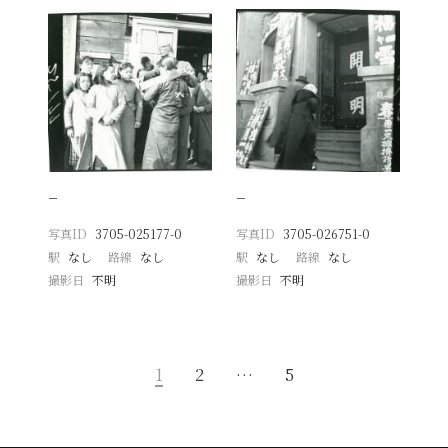
−
−
写真ID
3705-025177-0
写真ID
3705-026751-0
駅
なし
路線
なし
駅
なし
路線
なし
撮影日
不明
撮影日
不明
1
2
…
5