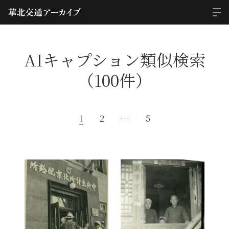
AIキャプション類似検索
（100件）
1
2
…
5