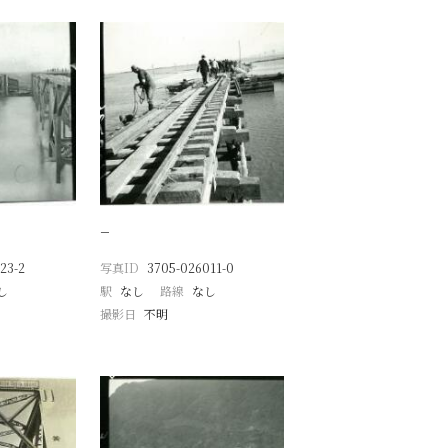
−
23-2
写真ID
3705-026011-0
し
駅
なし
路線
なし
撮影日
不明