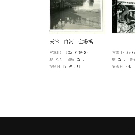
天津 白河 金湯橋
−
写真ID
3605-013948-0
写真ID
3705
駅
なし
路線
なし
駅
なし
路
撮影日
1939年3月
撮影日
不明