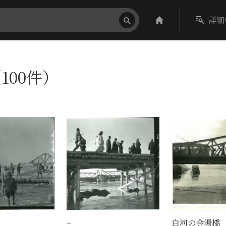
詳細
100件）
−
白河の金湯橋