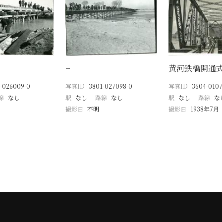
−
黄河鉄橋開通
-026009-0
写真ID
3801-027098-0
写真ID
3604-0107
線
なし
駅
なし
路線
なし
駅
なし
路線
な
撮影日
不明
撮影日
1938年7月