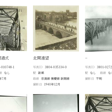
開通式
北関遠望
−
-010748-1
写真ID
3804-035334-0
写真ID
3801-0272
線
なし
駅
新郷
駅
なし
路線
な
8年7月
路線
京漢線 懐慶線 新開線
撮影日
不明
撮影日
1940年12月