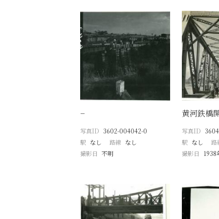
−
黄河鉄橋
写真ID
3602-004042-0
写真ID
3604
駅
なし
路線
なし
駅
なし
路
撮影日
不明
撮影日
193