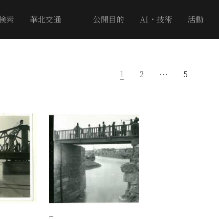
検索
華北交通
公開目的
AI・技術
活動
1
2
…
5
−