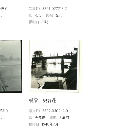
49-0
写真ID
3801-027213-2
し
駅
なし
路線
なし
撮影日
不明
橋梁 史各荘
58-0
写真ID
3802-030962-0
し
駅
史各荘
路線
大清河
撮影日
1940年7月