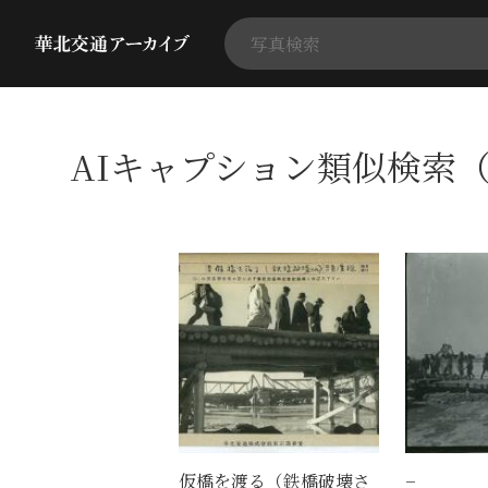
AIキャプション類似検索（
仮橋を渡る（鉄橋破壊さ
−