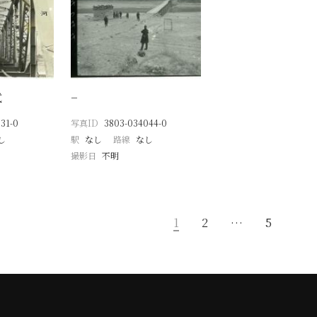
式
−
31-0
写真ID
3803-034044-0
し
駅
なし
路線
なし
撮影日
不明
1
2
…
5