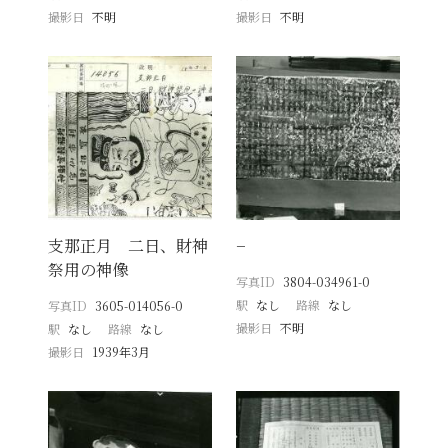
撮影日
不明
撮影日
不明
支那正月 二日、財神
−
祭用の神像
写真ID
3804-034961-0
駅
なし
路線
なし
写真ID
3605-014056-0
撮影日
不明
駅
なし
路線
なし
撮影日
1939年3月