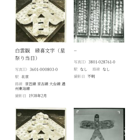
白雲観 縁喜文字（星
−
祭り当日）
写真ID
3801-028761-0
駅
なし
路線
なし
写真ID
3601-000803-0
撮影日
不明
駅
北京
路線
京包線 京古線 大台線 通
州東站線
撮影日
1938年2月