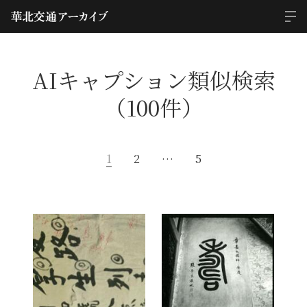
AIキャプション類似検索
（100件）
1
2
…
5