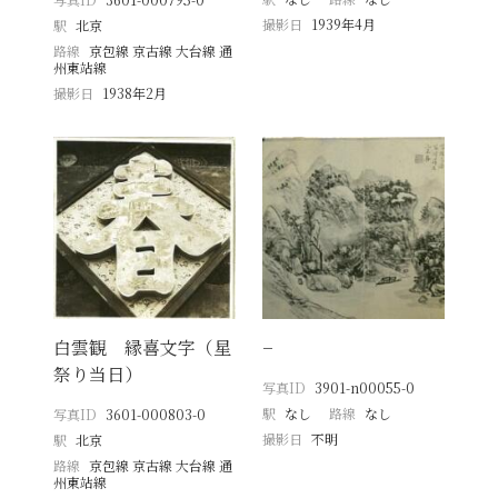
撮影日
1939年4月
駅
北京
路線
京包線 京古線 大台線 通
州東站線
撮影日
1938年2月
白雲観 縁喜文字（星
−
祭り当日）
写真ID
3901-n00055-0
駅
なし
路線
なし
写真ID
3601-000803-0
撮影日
不明
駅
北京
路線
京包線 京古線 大台線 通
州東站線