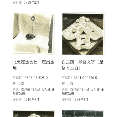
撮影日
1938年2月
北支産金会社 産出金
白雲観 縁喜文字（星
塊
祭り当日）
写真ID
3803-031808-0
写真ID
3601-000796-0
駅
北京
駅
北京
路線
京包線 京古線 大台線 通
路線
京包線 京古線 大台線 通
州東站線
州東站線
撮影日
1940年8月
撮影日
1938年2月