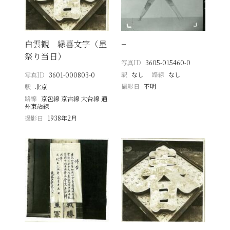
白雲観 縁喜文字（星
−
祭り当日）
写真ID
3605-015460-0
駅
なし
路線
なし
写真ID
3601-000803-0
撮影日
不明
駅
北京
路線
京包線 京古線 大台線 通
州東站線
撮影日
1938年2月