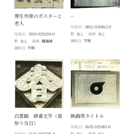
厚生列車のポスターと
−
老人
写真ID
3802-030862-0
駅
なし
路線
なし
写真ID
3901-029204-0
撮影日
不明
駅
なし
路線
隴海線
撮影日
不明
白雲観 縁喜文字（星
映画用タイトル
祭り当日）
写真ID
3605-015483-0
駅
なし
路線
なし
写真ID
3601-000795-0