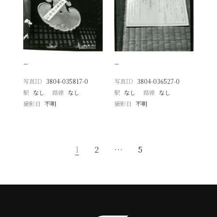
−
−
写真ID
3804-035817-0
写真ID
3804-036527-0
駅
なし
路線
なし
駅
なし
路線
なし
撮影日
不明
撮影日
不明
1
2
…
5