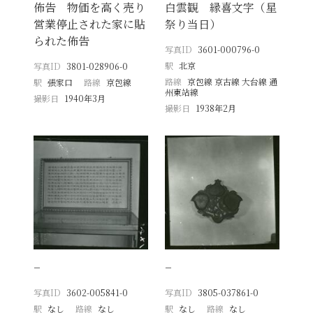
佈告 物価を高く売り
白雲観 縁喜文字（星
営業停止された家に貼
祭り当日）
られた佈告
写真ID
3601-000796-0
駅
北京
写真ID
3801-028906-0
路線
京包線 京古線 大台線 通
駅
張家口
路線
京包線
州東站線
撮影日
1940年3月
撮影日
1938年2月
−
−
写真ID
3602-005841-0
写真ID
3805-037861-0
駅
なし
路線
なし
駅
なし
路線
なし