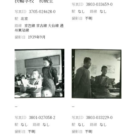
扶輪学校 初級生
写真ID
3803-033659-0
駅
なし
路線
なし
写真ID
3705-024628-0
撮影日
不明
駅
北京
路線
京包線 京古線 大台線 通
州東站線
撮影日
1939年9月
−
−
写真ID
3801-027058-2
写真ID
3803-033229-0
駅
なし
路線
なし
駅
なし
路線
なし
撮影日
不明
撮影日
不明