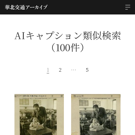
AIキャプション類似検索
（100件）
1
2
…
5