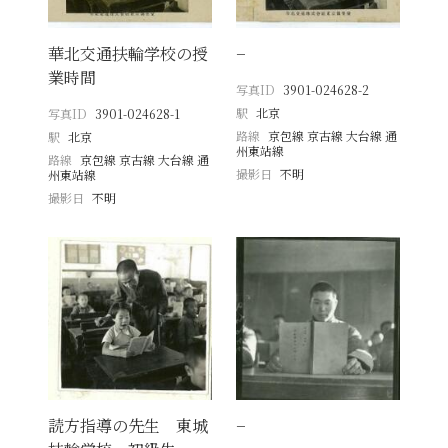
華北交通扶輪学校の授
−
業時間
写真ID
3901-024628-2
駅
北京
写真ID
3901-024628-1
路線
京包線 京古線 大台線 通
駅
北京
州東站線
路線
京包線 京古線 大台線 通
撮影日
不明
州東站線
撮影日
不明
読方指導の先生 東城
−