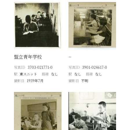
盟立青年学校
−
写真ID
3703-021771-0
写真ID
3901-024617-0
駅
東スニット
路線
なし
駅
なし
路線
なし
撮影日
1939年7月
撮影日
不明