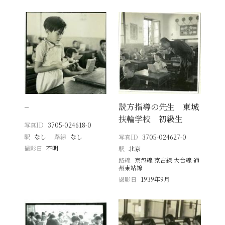
−
読方指導の先生 東城
扶輪学校 初級生
写真ID
3705-024618-0
駅
なし
路線
なし
写真ID
3705-024627-0
撮影日
不明
駅
北京
路線
京包線 京古線 大台線 通
州東站線
撮影日
1939年9月