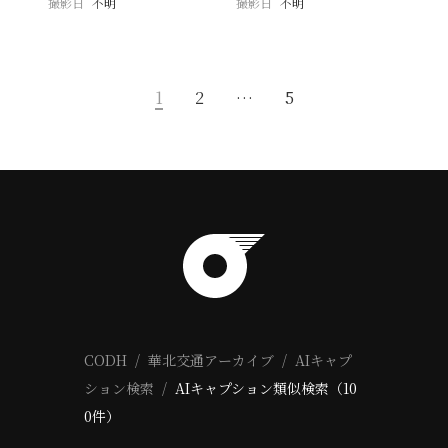
撮影日
不明
撮影日
不明
1
2
…
5
CODH
華北交通アーカイブ
AIキャプ
ション検索
AIキャプション類似検索（10
0件）