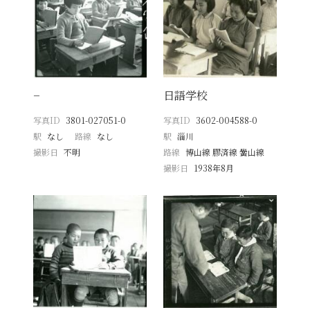
−
日語学校
写真ID
3801-027051-0
写真ID
3602-004588-0
駅
なし
路線
なし
駅
淄川
撮影日
不明
路線
博山線 膠済線 黌山線
撮影日
1938年8月