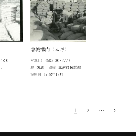
臨城構内（ムギ）
848-0
写真ID
3603-008277-0
し
駅
臨城
路線
津浦線 臨趙線
撮影日
1938年12月
1
2
…
5