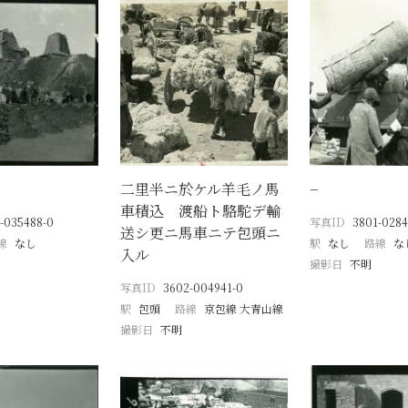
二里半ニ於ケル羊毛ノ馬
−
車積込 渡船ト駱駝デ輸
-035488-0
写真ID
3801-0284
送シ更ニ馬車ニテ包頭ニ
線
なし
駅
なし
路線
な
入ル
撮影日
不明
写真ID
3602-004941-0
駅
包頭
路線
京包線 大青山線
撮影日
不明