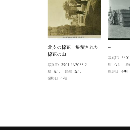
北支の棉花 集積された
−
棉花の山
写真ID
3601
駅
なし
路
写真ID
3901-4A2088-2
撮影日
不明
駅
なし
路線
なし
撮影日
不明