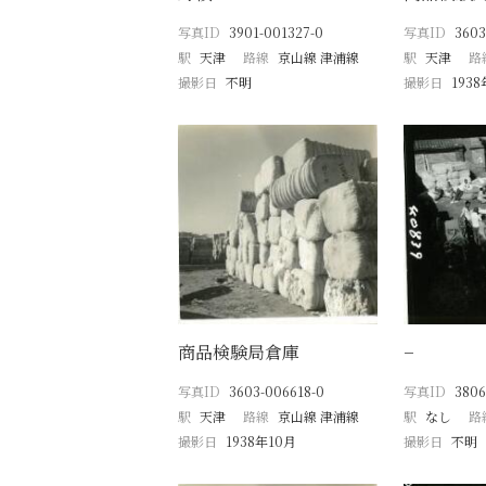
写真ID
3901-001327-0
写真ID
3603
駅
天津
路線
京山線 津浦線
駅
天津
路
撮影日
不明
撮影日
193
商品検験局倉庫
−
写真ID
3603-006618-0
写真ID
3806
駅
天津
路線
京山線 津浦線
駅
なし
路
撮影日
1938年10月
撮影日
不明