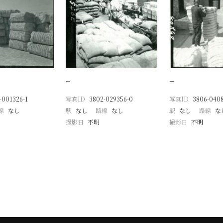
−
−
-001326-1
写真ID
3802-029356-0
写真ID
3806-040
線
なし
駅
なし
路線
なし
駅
なし
路線
な
撮影日
不明
撮影日
不明