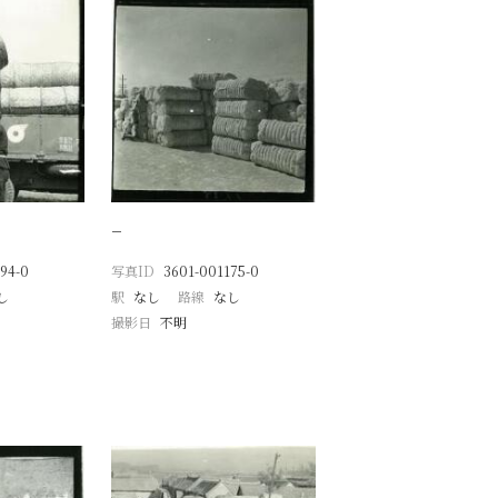
−
94-0
写真ID
3601-001175-0
し
駅
なし
路線
なし
撮影日
不明