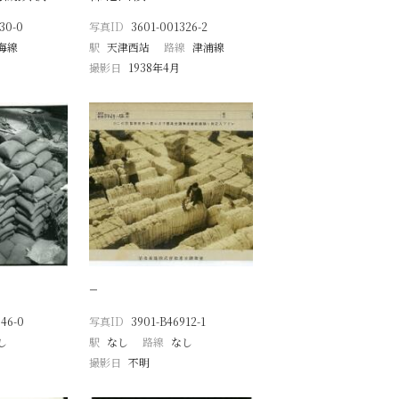
30-0
写真ID
3601-001326-2
海線
駅
天津西站
路線
津浦線
撮影日
1938年4月
−
46-0
写真ID
3901-B46912-1
し
駅
なし
路線
なし
撮影日
不明