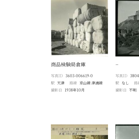
商品検験局倉庫
−
写真ID
3603-006619-0
写真ID
3804
駅
天津
路線
京山線 津浦線
駅
なし
路
撮影日
1938年10月
撮影日
不明