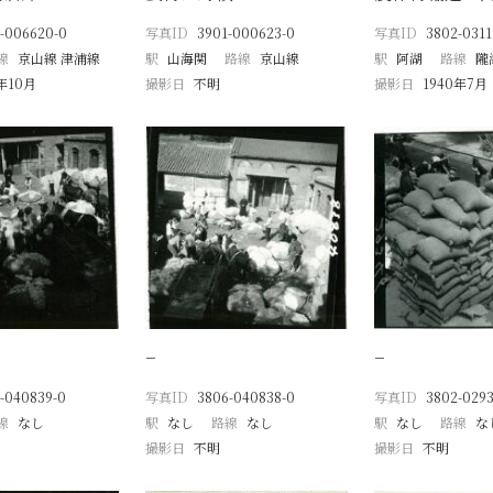
-006620-0
写真ID
3901-000623-0
写真ID
3802-0311
線
京山線 津浦線
駅
山海関
路線
京山線
駅
阿湖
路線
隴
8年10月
撮影日
不明
撮影日
1940年7月
−
−
-040839-0
写真ID
3806-040838-0
写真ID
3802-0293
線
なし
駅
なし
路線
なし
駅
なし
路線
な
撮影日
不明
撮影日
不明