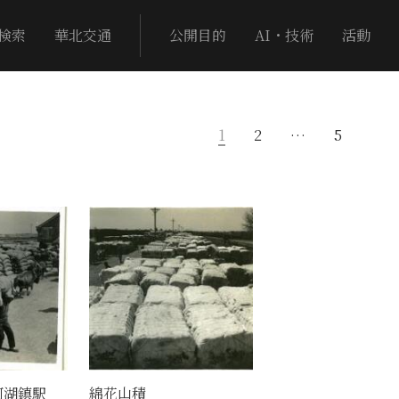
検索
華北交通
公開目的
AI・技術
活動
1
2
…
5
阿湖鎮駅
綿花山積