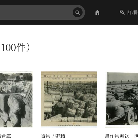
詳細
100件）
局倉庫
貨物ノ野積
農作物輸送 