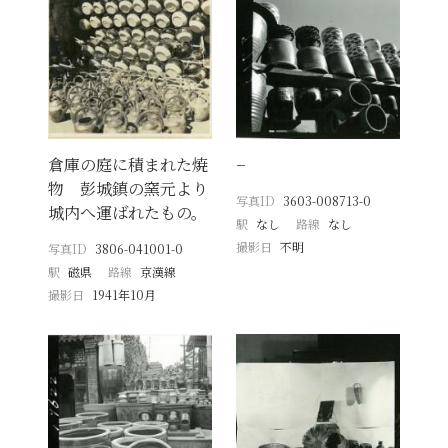
倉庫の庭に積まれた焼
−
物 彭城鎮の窯元より
写真ID
3603-008713-0
城内へ運ばれたもの。
駅
なし
路線
なし
撮影日
不明
写真ID
3806-041001-0
駅
磁県
路線
京漢線
撮影日
1941年10月