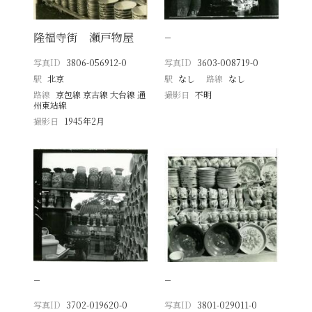
隆福寺街 瀬戸物屋
−
写真ID
3806-056912-0
写真ID
3603-008719-0
駅
北京
駅
なし
路線
なし
路線
京包線 京古線 大台線 通
撮影日
不明
州東站線
撮影日
1945年2月
−
−
写真ID
3702-019620-0
写真ID
3801-029011-0