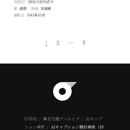
写真ID
3806-040965-0
駅
磁県
路線
京漢線
撮影日
1941年10月
1
2
…
5
CODH
華北交通アーカイブ
AIキャプ
ション検索
AIキャプション類似検索（10