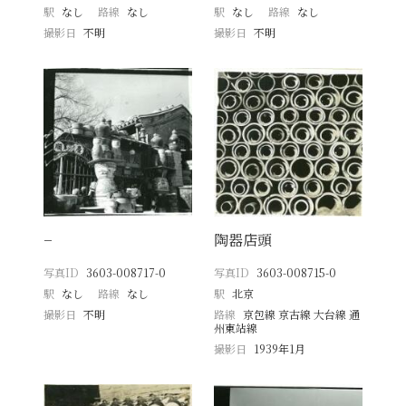
駅
なし
路線
なし
駅
なし
路線
なし
撮影日
不明
撮影日
不明
−
陶器店頭
写真ID
3603-008717-0
写真ID
3603-008715-0
駅
なし
路線
なし
駅
北京
撮影日
不明
路線
京包線 京古線 大台線 通
州東站線
撮影日
1939年1月