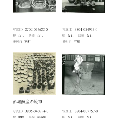
−
−
写真ID
3702-019622-0
写真ID
3804-034912-0
駅
なし
路線
なし
駅
なし
路線
なし
撮影日
不明
撮影日
不明
彭城鎮産の焼物
−
写真ID
3806-040994-0
写真ID
3604-009757-0
駅
磁県
路線
京漢線
駅
なし
路線
なし