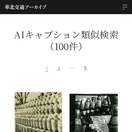
AIキャプション類似検索
（100件）
1
2
…
5