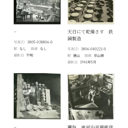
−
天日にて乾燥さす 鉄
鍋製造
写真ID
3805-038806-0
駅
なし
路線
なし
写真ID
3806-040221-0
撮影日
不明
駅
唐山
路線
京山線
撮影日
1941年5月
−
竈祭 南河沿京華飯店