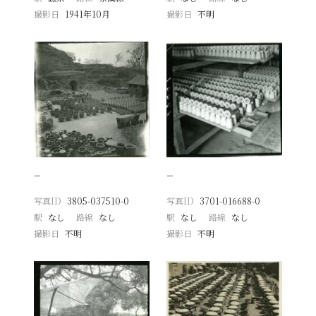
撮影日
1941年10月
撮影日
不明
−
−
写真ID
3805-037510-0
写真ID
3701-016688-0
駅
なし
路線
なし
駅
なし
路線
なし
撮影日
不明
撮影日
不明