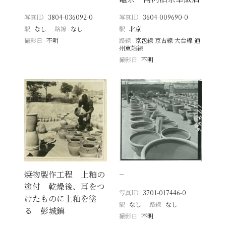
写真ID
3804-036092-0
写真ID
3604-009690-0
駅
なし
路線
なし
駅
北京
撮影日
不明
路線
京包線 京古線 大台線 通
州東站線
撮影日
不明
焼物製作工程 上釉の
−
塗付 乾燥後、耳をつ
写真ID
3701-017446-0
けたものに上釉を塗
駅
なし
路線
なし
る 彭城鎮
撮影日
不明