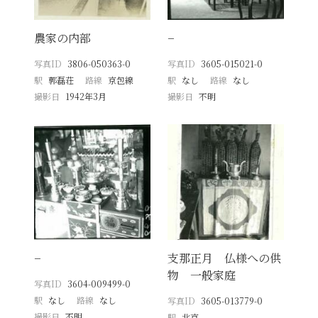
農家の内部
−
写真ID
3806-050363-0
写真ID
3605-015021-0
駅
郭磊荘
路線
京包線
駅
なし
路線
なし
撮影日
1942年3月
撮影日
不明
−
支那正月 仏様への供
物 一般家庭
写真ID
3604-009499-0
駅
なし
路線
なし
写真ID
3605-013779-0
撮影日
不明
駅
北京