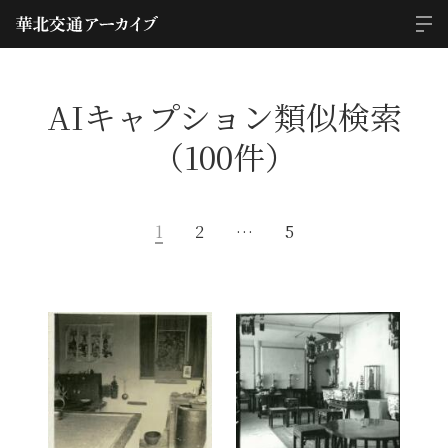
AIキャプション類似検索
（100件）
1
2
…
5