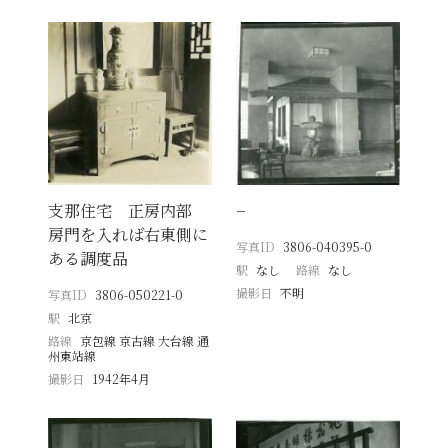
支那住宅 正房内部
−
房門を入れば右東側に
写真ID
3806-040395-0
ある調度品
駅
なし
路線
なし
撮影日
不明
写真ID
3806-050221-0
駅
北京
路線
京包線 京古線 大台線 通
州東站線
撮影日
1942年4月