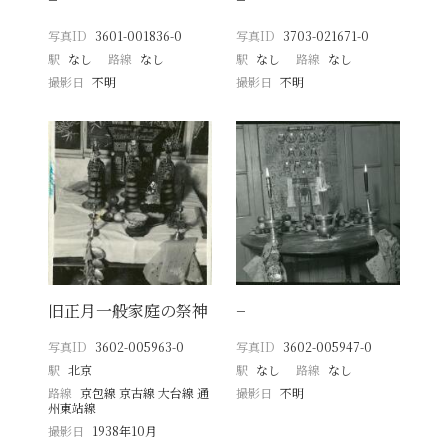
写真ID
3601-001836-0
写真ID
3703-021671-0
駅
なし
路線
なし
駅
なし
路線
なし
撮影日
不明
撮影日
不明
旧正月一般家庭の祭神
−
写真ID
3602-005963-0
写真ID
3602-005947-0
駅
北京
駅
なし
路線
なし
路線
京包線 京古線 大台線 通
撮影日
不明
州東站線
撮影日
1938年10月