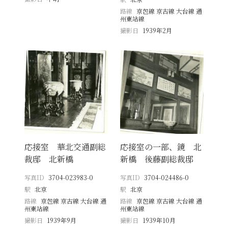
路線
京包線 京古線 大台線 通
州東站線
撮影日
1939年2月
応接室 華北交通副総
応接室の一部、鏡 北
裁邸 北新橋
新橋 後藤副総裁邸
写真ID
3704-023983-0
写真ID
3704-024486-0
駅
北京
駅
北京
路線
京包線 京古線 大台線 通
路線
京包線 京古線 大台線 通
州東站線
州東站線
撮影日
1939年9月
撮影日
1939年10月