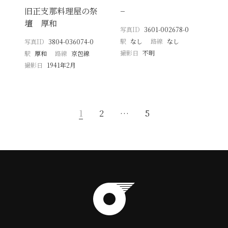
旧正支那料理屋の祭
−
壇 厚和
写真ID
3601-002678-0
駅
なし
路線
なし
写真ID
3804-036074-0
撮影日
不明
駅
厚和
路線
京包線
撮影日
1941年2月
1
2
…
5