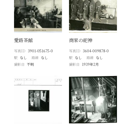
愛路茶館
商家の祀神
写真ID
3901-051675-0
写真ID
3604-009878-0
駅
なし
路線
なし
駅
なし
路線
なし
撮影日
不明
撮影日
1939年2月
−
−