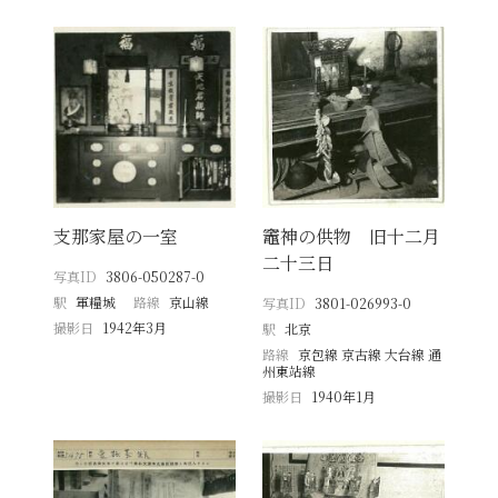
支那家屋の一室
竈神の供物 旧十二月
二十三日
写真ID
3806-050287-0
駅
軍糧城
路線
京山線
写真ID
3801-026993-0
撮影日
1942年3月
駅
北京
路線
京包線 京古線 大台線 通
州東站線
撮影日
1940年1月