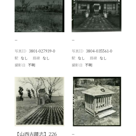
−
−
写真ID
3801-027939-0
写真ID
3804-035561-0
駅
なし
路線
なし
駅
なし
路線
なし
撮影日
不明
撮影日
不明
【山西古蹟志】226
−