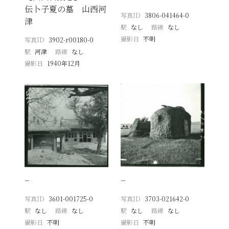
伝卜子夏の墓 山西河
写真ID
3806-041464-0
津
駅
なし
路線
なし
撮影日
不明
写真ID
3902-r00180-0
駅
河津
路線
なし
撮影日
1940年12月
−
−
写真ID
3601-001725-0
写真ID
3703-021642-0
駅
なし
路線
なし
駅
なし
路線
なし
撮影日
不明
撮影日
不明