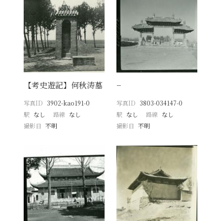
【考史遊記】何秋涛墓
−
写真ID
3902-kao191-0
写真ID
3803-034147-0
駅
なし
路線
なし
駅
なし
路線
なし
撮影日
不明
撮影日
不明