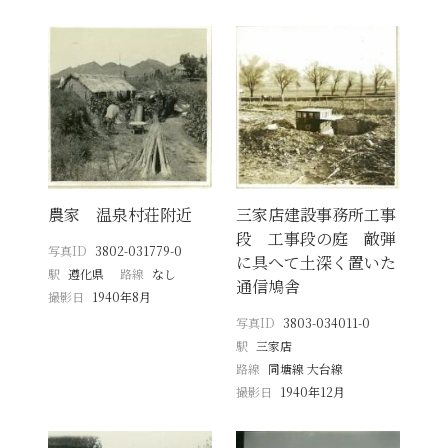
農家 温泉村荘附近
三家店建設事務所工事
段 工事段の庭 敵弾
写真ID
3802-031779-0
に具へて土深く置いた
駅
遵化県
路線
なし
通信鳩舎
撮影日
1940年8月
写真ID
3803-034011-0
駅
三家店
路線
同塘線 大台線
撮影日
1940年12月