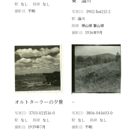
東 淄川
駅
なし
路線
なし
撮影日
不明
写真ID
3902-bei212-2
駅
淄川
路線
博山線 黌山線
撮影日
1936年9月
オルトターラーの夕景
−
写真ID
3703-021516-0
写真ID
3806-041603-0
駅
なし
路線
なし
駅
なし
路線
なし
撮影日
1939年7月
撮影日
不明