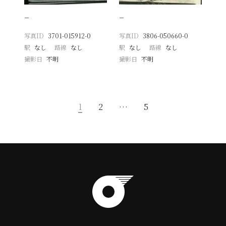
−
−
写真ID
3701-015912-0
写真ID
3806-050660-0
駅
なし
路線
なし
駅
なし
路線
なし
撮影日
不明
撮影日
不明
1
2
…
5