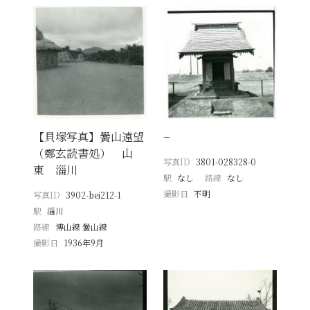
【貝塚写真】黌山遠望
−
（鄭玄読書処） 山
写真ID
3801-028328-0
東 淄川
駅
なし
路線
なし
撮影日
不明
写真ID
3902-bei212-1
駅
淄川
路線
博山線 黌山線
撮影日
1936年9月