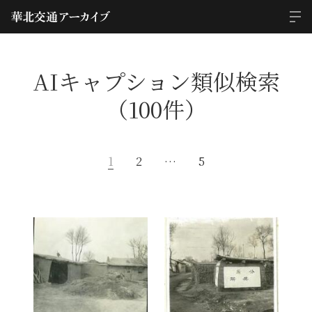
AIキャプション類似検索
（100件）
1
2
…
5