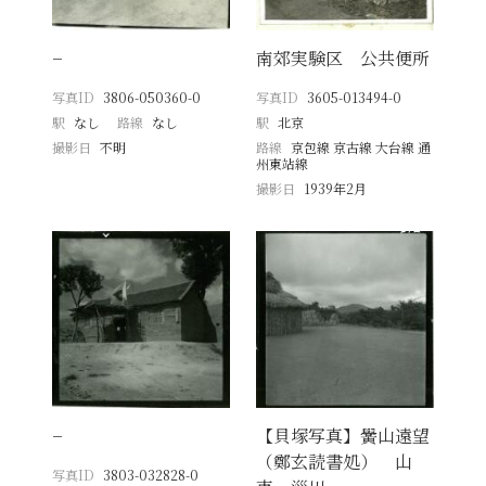
−
南郊実験区 公共便所
写真ID
3806-050360-0
写真ID
3605-013494-0
駅
なし
路線
なし
駅
北京
撮影日
不明
路線
京包線 京古線 大台線 通
州東站線
撮影日
1939年2月
−
【貝塚写真】黌山遠望
（鄭玄読書処） 山
写真ID
3803-032828-0