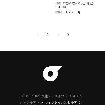
路線
京包線 京古線 大台線 通
州東站線
撮影日
1941年12月
1
2
…
5
CODH
華北交通アーカイブ
AIキャプ
ション検索
AIキャプション類似検索（10