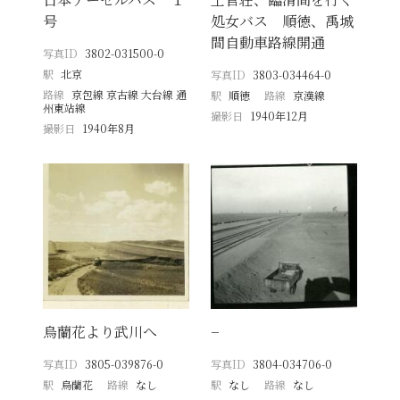
号
処女バス 順徳、禹城
間自動車路線開通
写真ID
3802-031500-0
駅
北京
写真ID
3803-034464-0
路線
京包線 京古線 大台線 通
駅
順徳
路線
京漢線
州東站線
撮影日
1940年12月
撮影日
1940年8月
烏蘭花より武川へ
−
写真ID
3805-039876-0
写真ID
3804-034706-0
駅
烏蘭花
路線
なし
駅
なし
路線
なし