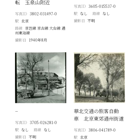
転 玉泉山附近
写真ID
3605-015537-0
駅
なし
路線
なし
写真ID
3802-031497-0
撮影日
不明
駅
北京
路線
京包線 京古線 大台線 通
州東站線
撮影日
1940年8月
−
華北交通の旅客自動
車 北京東郊通州街道
写真ID
3705-026281-0
駅
なし
路線
なし
写真ID
3806-041789-0
撮影日
不明
駅
北京