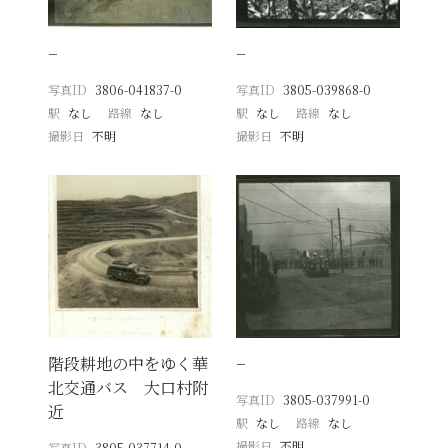
−
−
写真ID
3806-041837-0
写真ID
3805-039868-0
駅
なし
路線
なし
駅
なし
路線
なし
撮影日
不明
撮影日
不明
階段耕地の中をゆく華
−
北交通バス 大口村附
写真ID
3805-037991-0
近
駅
なし
路線
なし
撮影日
不明
写真ID
3805-037714-0