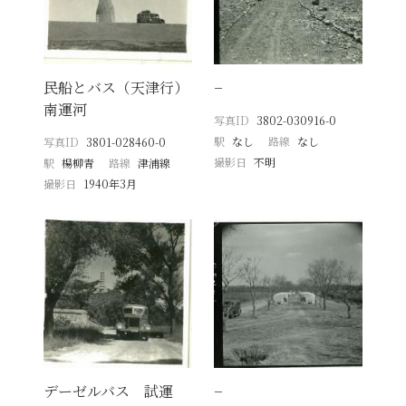
民船とバス（天津行）
−
南運河
写真ID
3802-030916-0
駅
なし
路線
なし
写真ID
3801-028460-0
撮影日
不明
駅
楊柳青
路線
津浦線
撮影日
1940年3月
デーゼルバス 試運
−