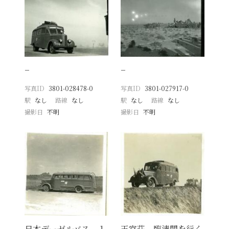
−
−
写真ID
3801-028478-0
写真ID
3801-027917-0
駅
なし
路線
なし
駅
なし
路線
なし
撮影日
不明
撮影日
不明
日本デーゼルバス １
王官荘、臨清間を行く