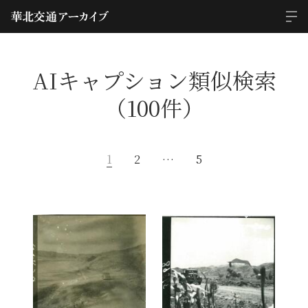
AIキャプション類似検索
（100件）
1
2
…
5