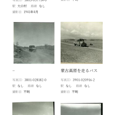
駅
大口村
路線
なし
撮影日
1941年4月
−
蒙古高原を走るバス
写真ID
3801-028182-0
写真ID
3901-020916-2
駅
なし
路線
なし
駅
なし
路線
なし
撮影日
不明
撮影日
不明