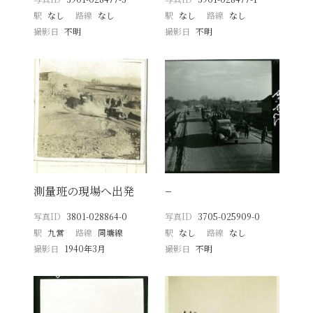
駅
なし
路線
なし
駅
なし
路線
なし
撮影日
不明
撮影日
不明
測量班の現場へ出発
−
写真ID
3801-028864-0
写真ID
3705-025909-0
駅
九営
路線
同塘線
駅
なし
路線
なし
撮影日
1940年3月
撮影日
不明