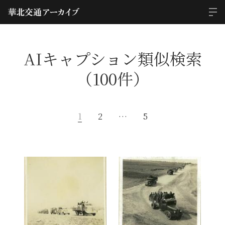
AIキャプション類似検索
（100件）
1
2
…
5