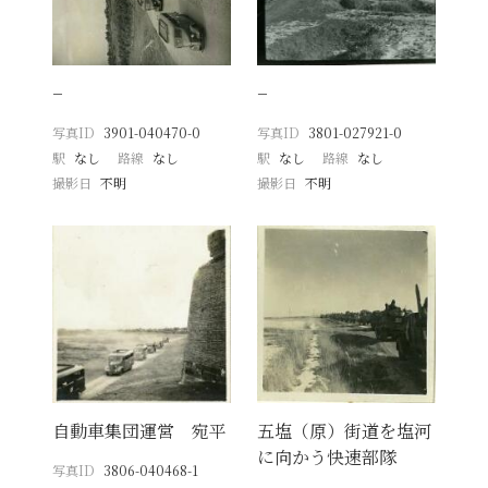
−
−
写真ID
3901-040470-0
写真ID
3801-027921-0
駅
なし
路線
なし
駅
なし
路線
なし
撮影日
不明
撮影日
不明
自動車集団運営 宛平
五塩（原）街道を塩河
に向かう快速部隊
写真ID
3806-040468-1