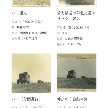
バス運交
苦力輸送の華北交通ト
ラック 郊外
写真ID
3806-041183-0
駅
寧普 石門
写真ID
3801-028647-0
路線
京漢線 石太線 石徳線
駅
済南
撮影日
1941年11月
路線
津浦線 膠済線
撮影日
1940年2月
バス（分団運行）
伸びゆく自動車路
写真ID
3901-028477-3
写真ID
3901-028477-1