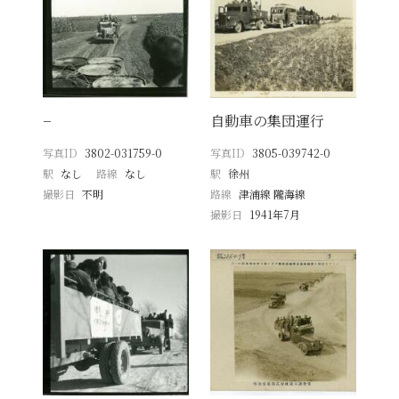
−
自動車の集団運行
写真ID
3802-031759-0
写真ID
3805-039742-0
駅
なし
路線
なし
駅
徐州
撮影日
不明
路線
津浦線 隴海線
撮影日
1941年7月