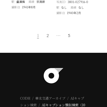
駅
盧溝橋
路線
京漢線
写真ID
3801-027916-0
撮影日
1941年8月
駅
なし
路線
なし
撮影日
1940年2月
1
2
…
5
CODH
華北交通アーカイブ
AIキャプ
ション検索
AIキャプション類似検索（10