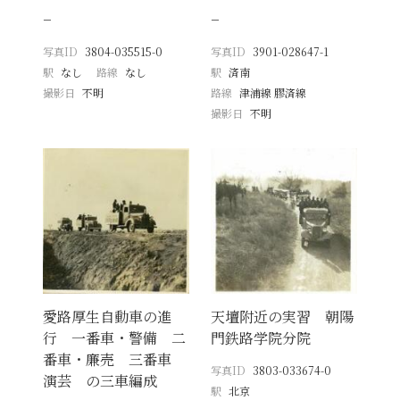
−
−
写真ID
3804-035515-0
写真ID
3901-028647-1
駅
なし
路線
なし
駅
済南
撮影日
不明
路線
津浦線 膠済線
撮影日
不明
愛路厚生自動車の進
天壇附近の実習 朝陽
行 一番車・警備 二
門鉄路学院分院
番車・廉売 三番車
写真ID
3803-033674-0
演芸 の三車編成
駅
北京