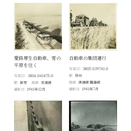
愛路厚生自動車、雪の
自動車の集団運行
平原を往く
写真ID
3805-039741-0
駅
徐州
写真ID
3806-041475-0
路線
津浦線 隴海線
駅
新安
路線
京漢線
撮影日
1941年7月
撮影日
1941年12月