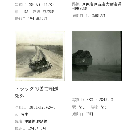
路線
京包線 京古線 大台線 通
写真ID
3806-041478-0
州東站線
駅
曲陽
路線
京漢線
撮影日
1940年12月
撮影日
1941年12月
トラックの苦力輸送
−
郊外
写真ID
3801-028482-0
駅
なし
路線
なし
写真ID
3801-028424-0
撮影日
不明
駅
済南
路線
津浦線 膠済線
撮影日
1940年3月