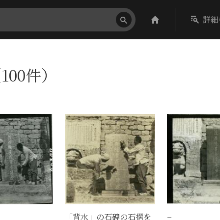
詳細
100件）
「背水」の石碑の石摺を
−