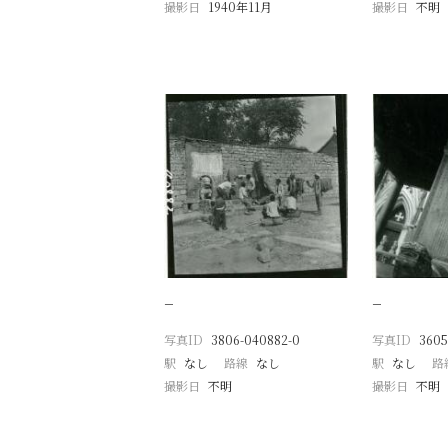
撮影日
1940年11月
撮影日
不明
−
−
写真ID
3806-040882-0
写真ID
3605
駅
なし
路線
なし
駅
なし
路
撮影日
不明
撮影日
不明