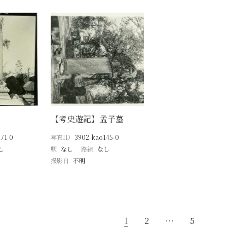
【考史遊記】孟子墓
71-0
写真ID
3902-kao145-0
し
駅
なし
路線
なし
撮影日
不明
1
2
…
5