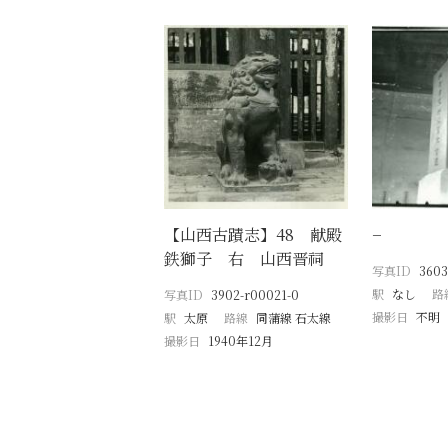
【山西古蹟志】48 献殿
−
鉄獅子 右 山西晋祠
写真ID
3603
駅
なし
路
写真ID
3902-r00021-0
撮影日
不明
駅
太原
路線
同蒲線 石太線
撮影日
1940年12月