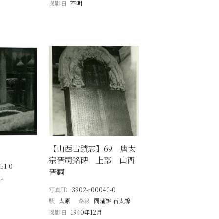
撮影日
不明
【山西古蹟志】69 唐太
宗晋祠銘碑 上部 山西
51-0
晋祠
し
写真ID
3902-r00040-0
駅
太原
路線
同蒲線 石太線
撮影日
1940年12月