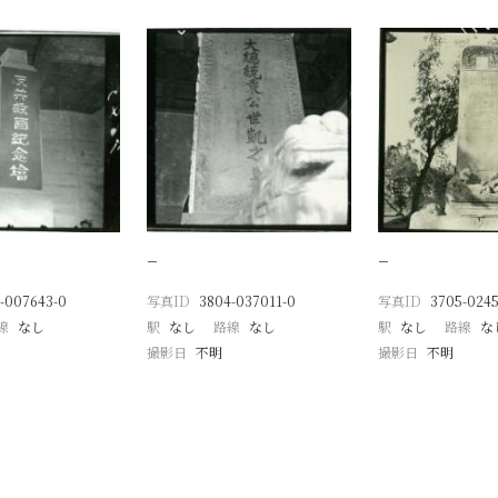
−
−
-007643-0
写真ID
3804-037011-0
写真ID
3705-0245
線
なし
駅
なし
路線
なし
駅
なし
路線
な
撮影日
不明
撮影日
不明