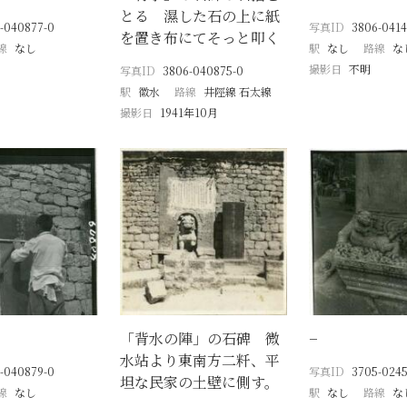
とる 濕した石の上に紙
-040877-0
写真ID
3806-0414
を置き布にてそっと叩く
線
なし
駅
なし
路線
な
撮影日
不明
写真ID
3806-040875-0
駅
徽水
路線
井陘線 石太線
撮影日
1941年10月
「背水の陣」の石碑 微
−
水站より東南方二粁、平
-040879-0
写真ID
3705-0245
坦な民家の土壁に側す。
線
なし
駅
なし
路線
な