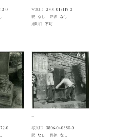
13-0
写真ID
3701-017119-0
し
駅
なし
路線
なし
撮影日
不明
−
72-0
写真ID
3806-040880-0
し
駅
なし
路線
なし