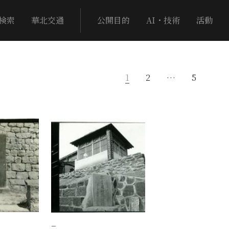
検索
華北交通
公開目的
AI・技術
活動
1
2
…
5
−