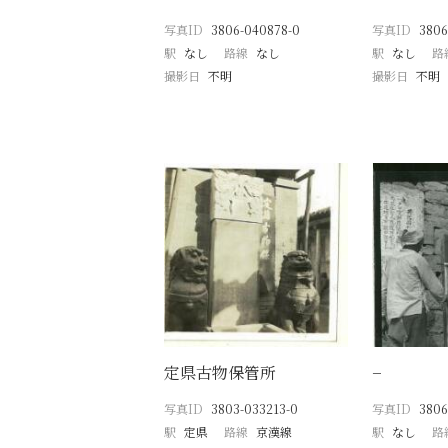
写真ID
3806-040878-0
写真ID
3806
駅
なし
路線
なし
駅
なし
路
撮影日
不明
撮影日
不明
定県古物保管所
−
写真ID
3803-033213-0
写真ID
3806
駅
定県
路線
京漢線
駅
なし
路