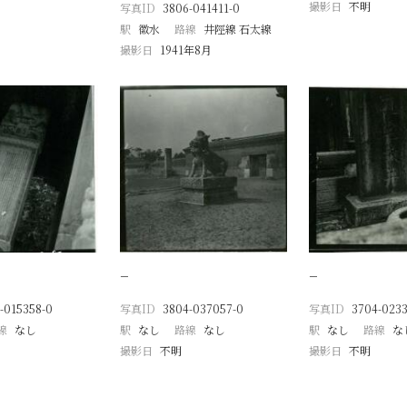
撮影日
不明
写真ID
3806-041411-0
駅
徽水
路線
井陘線 石太線
撮影日
1941年8月
−
−
-015358-0
写真ID
3804-037057-0
写真ID
3704-0233
線
なし
駅
なし
路線
なし
駅
なし
路線
な
撮影日
不明
撮影日
不明