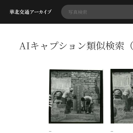
AIキャプション類似検索（
−
−