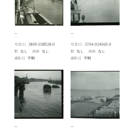
−
−
写真ID
3805-038528-0
写真ID
3704-024065-0
駅
なし
路線
なし
駅
なし
路線
なし
撮影日
不明
撮影日
不明
−
−