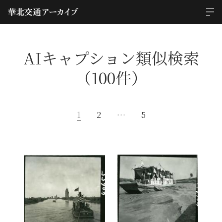
AIキャプション類似検索
（100件）
1
2
…
5