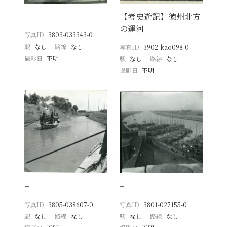
−
【考史遊記】徳州北方
の運河
写真ID
3803-033343-0
駅
なし
路線
なし
写真ID
3902-kao098-0
撮影日
不明
駅
なし
路線
なし
撮影日
不明
−
−
写真ID
3805-038607-0
写真ID
3801-027155-0
駅
なし
路線
なし
駅
なし
路線
なし