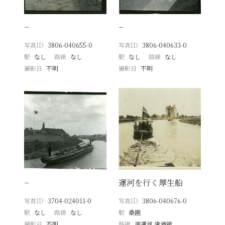
−
−
写真ID
3806-040655-0
写真ID
3806-040633-0
駅
なし
路線
なし
駅
なし
路線
なし
撮影日
不明
撮影日
不明
−
運河を行く厚生船
写真ID
3704-024011-0
写真ID
3806-040676-0
駅
なし
路線
なし
駅
桑園
撮影日
不明
路線
南運河 津浦線