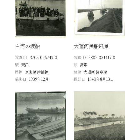
白河の渡船
大運河民船風景
写真ID
3705-026749-0
写真ID
3802-031419-0
駅
天津
駅
済寧
路線
京山線 津浦線
路線
大運河 済寧線
撮影日
1939年12月
撮影日
1940年8月13日