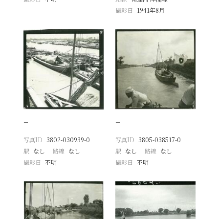
撮影日
1941年8月
−
−
写真ID
3802-030939-0
写真ID
3805-038517-0
駅
なし
路線
なし
駅
なし
路線
なし
撮影日
不明
撮影日
不明