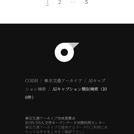
1
2
…
5
CODH
華北交通アーカイブ
AIキャプ
ション検索
AIキャプション類似検索（10
0件）
華北交通アーカイブ作成委員会
ROIS-DS人文学オープンデータ共同利用センター
華北交通アーカイブで提供するデータのご利用にあ
たっては
ライセンス
をご確認下さい。