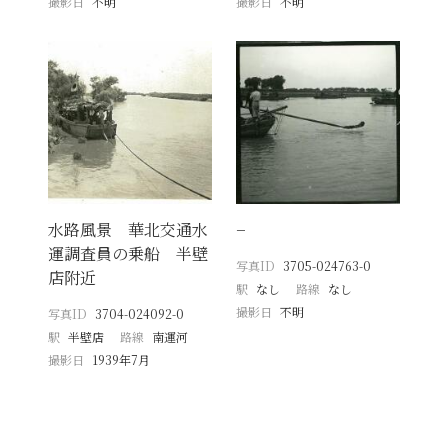
撮影日
不明
撮影日
不明
水路風景 華北交通水
−
運調査員の乗船 半壁
写真ID
3705-024763-0
店附近
駅
なし
路線
なし
撮影日
不明
写真ID
3704-024092-0
駅
半壁店
路線
南運河
撮影日
1939年7月