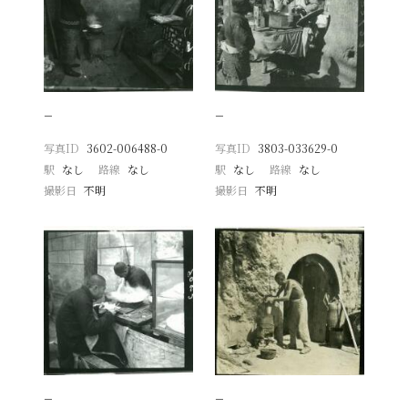
−
−
写真ID
3602-006488-0
写真ID
3803-033629-0
駅
なし
路線
なし
駅
なし
路線
なし
撮影日
不明
撮影日
不明
−
−