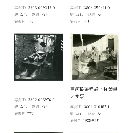
写真ID
3603-009043-0
写真ID
3806-050611-0
駅
なし
路線
なし
駅
なし
路線
なし
撮影日
不明
撮影日
不明
−
黄河橋梁建設・従業員
ノ食事
写真ID
3602-003976-0
駅
なし
路線
なし
写真ID
3604-010187-1
撮影日
不明
駅
なし
路線
なし
撮影日
1938年1月