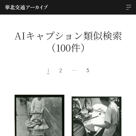
AIキャプション類似検索
（100件）
1
2
…
5