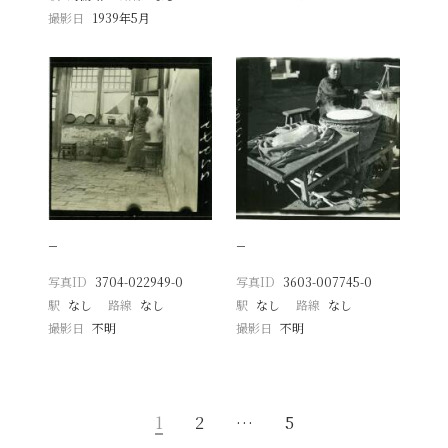
撮影日
1939年5月
−
−
写真ID
3704-022949-0
写真ID
3603-007745-0
駅
なし
路線
なし
駅
なし
路線
なし
撮影日
不明
撮影日
不明
1
2
…
5