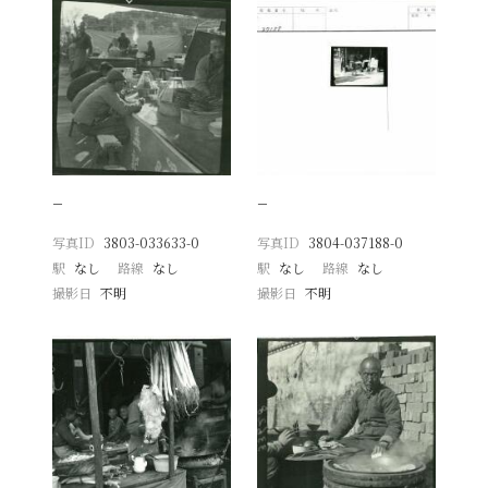
−
−
写真ID
3803-033633-0
写真ID
3804-037188-0
駅
なし
路線
なし
駅
なし
路線
なし
撮影日
不明
撮影日
不明