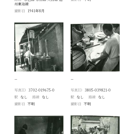
州東站線
撮影日
1941年8月
−
−
写真ID
3702-019675-0
写真ID
3805-039821-0
駅
なし
路線
なし
駅
なし
路線
なし
撮影日
不明
撮影日
不明