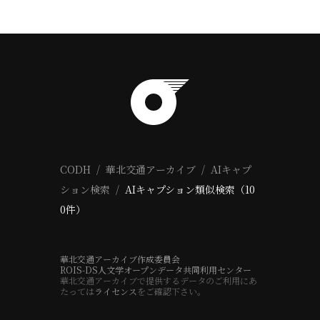
CODH
華北交通アーカイブ
AIキャプ
ション検索
AIキャプション類似検索（10
0件）
華北交通アーカイブ作成委員会
ROIS-DS人文学オープンデータ共同利用センター
華北交通アーカイブで提供するデータのご利用にあ
たっては
ライセンス
をご確認下さい。