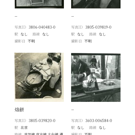
−
−
写真ID
3806-040483-0
写真ID
3805-039819-0
駅
なし
路線
なし
駅
なし
路線
なし
撮影日
不明
撮影日
不明
烙餅
−
写真ID
3805-039820-0
写真ID
3603-006584-0
駅
北京
駅
なし
路線
なし
路線
京包線 京古線 大台線 通
撮影日
不明