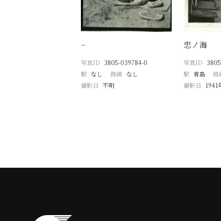
−
忠ノ海
写真ID
3805-039784-0
写真ID
3805
駅
なし
路線
なし
駅
青島
路
撮影日
不明
撮影日
194