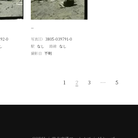
−
92-0
写真ID
3805-039791-0
し
駅
なし
路線
なし
撮影日
不明
1
2
3
…
5