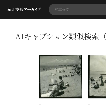
AIキャプション類似検索（
−
−