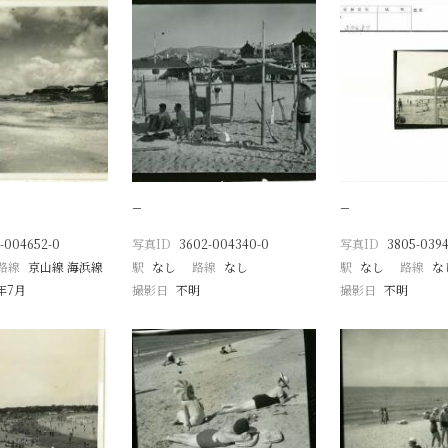
−
−
-004652-0
写真ID
3602-004340-0
写真ID
3805-0394
路線
京山線 海浜線
駅
なし
路線
なし
駅
なし
路線
な
8年7月
撮影日
不明
撮影日
不明