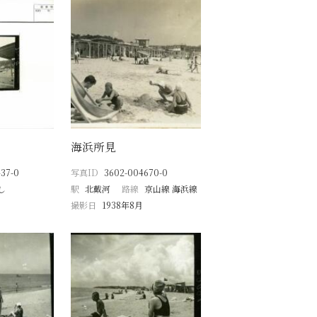
海浜所見
37-0
写真ID
3602-004670-0
し
駅
北戴河
路線
京山線 海浜線
撮影日
1938年8月