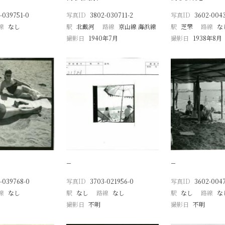
-039751-0
写真ID
3802-030711-2
写真ID
3602-004
線
なし
駅
北戴河
路線
京山線 海浜線
駅
芝罘
路線
な
撮影日
1940年7月
撮影日
1938年8月
−
−
-039768-0
写真ID
3703-021956-0
写真ID
3602-004
線
なし
駅
なし
路線
なし
駅
なし
路線
な
撮影日
不明
撮影日
不明