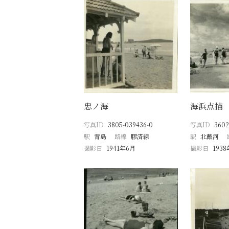
忠ノ海
海浜点描
写真ID
3805-039436-0
写真ID
3602
駅
青島
路線
膠済線
駅
北戴河
撮影日
1941年6月
撮影日
193