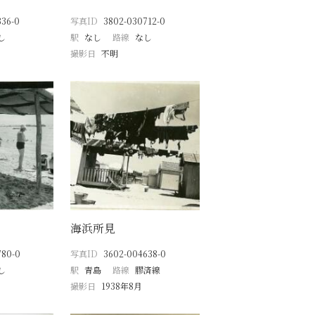
336-0
写真ID
3802-030712-0
し
駅
なし
路線
なし
撮影日
不明
海浜所見
780-0
写真ID
3602-004638-0
し
駅
青島
路線
膠済線
撮影日
1938年8月