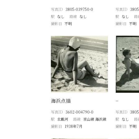
写真ID
3805-039750-0
写真ID
3805
駅
なし
路線
なし
駅
なし
路
撮影日
不明
撮影日
不明
海浜点描
−
写真ID
3602-004790-0
写真ID
3805
駅
北戴河
路線
京山線 海浜線
駅
なし
路
撮影日
1938年7月
撮影日
不明