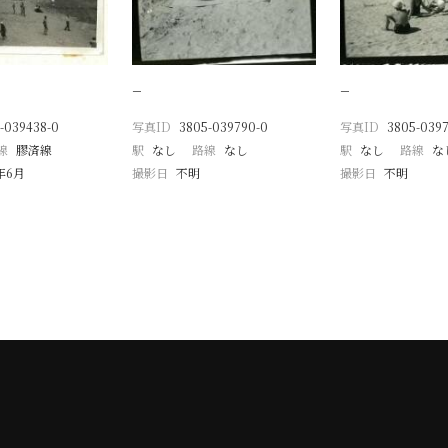
−
−
-039438-0
写真ID
3805-039790-0
写真ID
3805-0397
線
膠済線
駅
なし
路線
なし
駅
なし
路線
な
1年6月
撮影日
不明
撮影日
不明