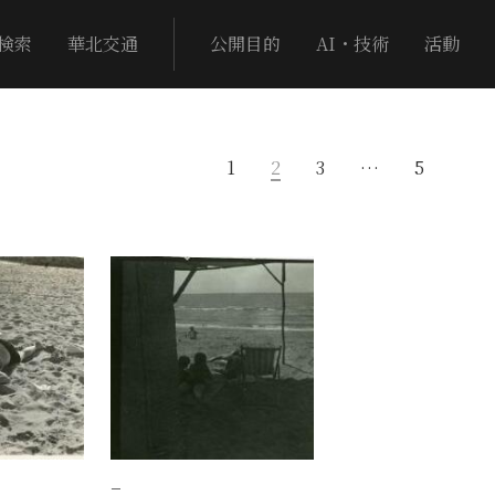
検索
華北交通
公開目的
AI・技術
活動
1
2
3
…
5
−