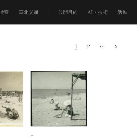
検索
華北交通
公開目的
AI・技術
活動
1
2
…
5
−