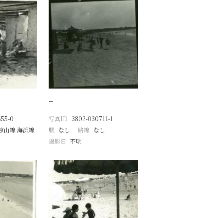
−
655-0
写真ID
3802-030711-1
京山線 海浜線
駅
なし
路線
なし
撮影日
不明