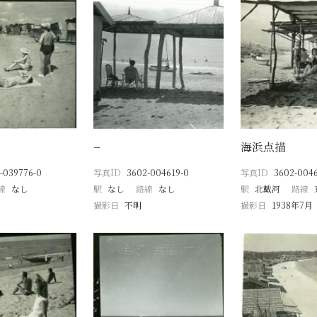
−
海浜点描
-039776-0
写真ID
3602-004619-0
写真ID
3602-004
線
なし
駅
なし
路線
なし
駅
北戴河
路線
撮影日
不明
撮影日
1938年7月