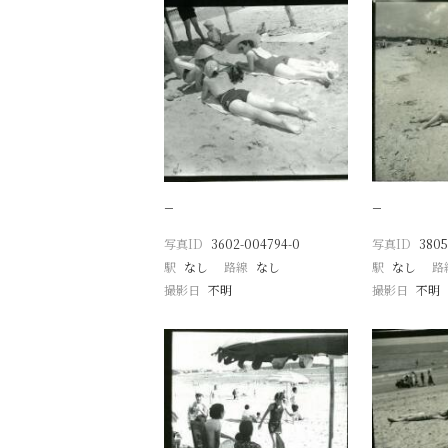
−
−
写真ID
3602-004794-0
写真ID
3805
駅
なし
路線
なし
駅
なし
路
撮影日
不明
撮影日
不明