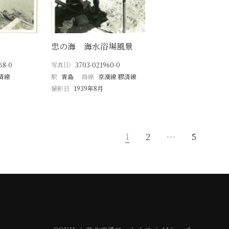
忠の海 海水浴場風景
68-0
写真ID
3703-021960-0
済線
駅
青島
路線
京漢線 膠済線
撮影日
1939年8月
1
2
…
5