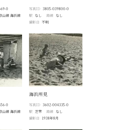
669-0
写真ID
3805-039800-0
京山線 海浜線
駅
なし
路線
なし
撮影日
不明
海浜所見
656-0
写真ID
3602-004335-0
京山線 海浜線
駅
芝罘
路線
なし
撮影日
1938年8月