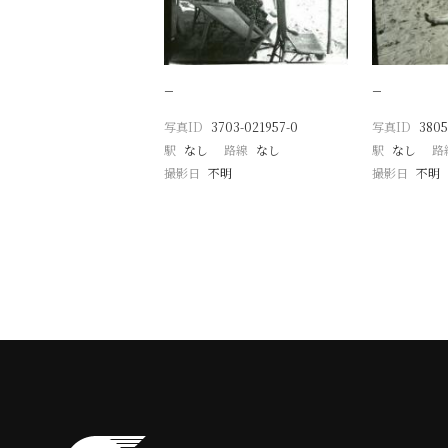
−
−
写真ID
3703-021957-0
写真ID
3805
駅
なし
路線
なし
駅
なし
路
撮影日
不明
撮影日
不明