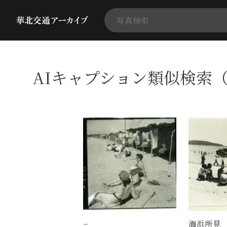
AIキャプション類似検索（
−
海浜所見