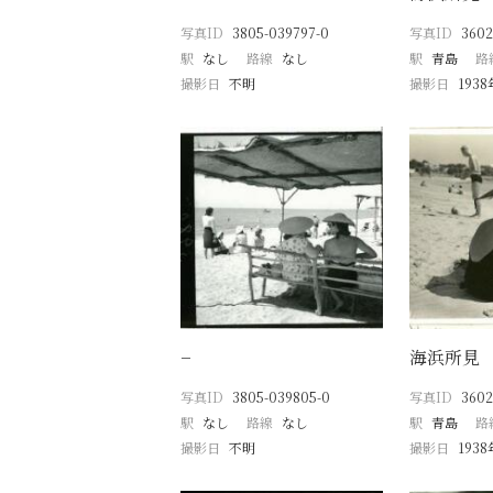
写真ID
3805-039797-0
写真ID
3602
駅
なし
路線
なし
駅
青島
路
撮影日
不明
撮影日
193
−
海浜所見
写真ID
3805-039805-0
写真ID
3602
駅
なし
路線
なし
駅
青島
路
撮影日
不明
撮影日
193