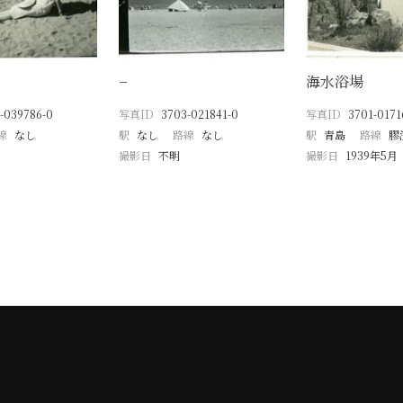
−
海水浴場
-039786-0
写真ID
3703-021841-0
写真ID
3701-0171
線
なし
駅
なし
路線
なし
駅
青島
路線
膠
撮影日
不明
撮影日
1939年5月