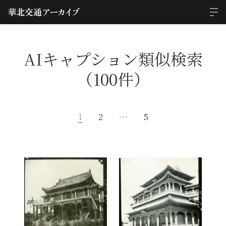
AIキャプション類似検索
（100件）
1
2
…
5