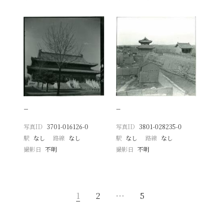
−
−
写真ID
3701-016126-0
写真ID
3801-028235-0
駅
なし
路線
なし
駅
なし
路線
なし
撮影日
不明
撮影日
不明
1
2
…
5