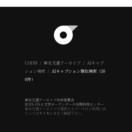
CODH
華北交通アーカイブ
AIキャプ
ション検索
AIキャプション類似検索（10
0件）
華北交通アーカイブ作成委員会
ROIS-DS人文学オープンデータ共同利用センター
華北交通アーカイブで提供するデータのご利用にあ
たっては
ライセンス
をご確認下さい。