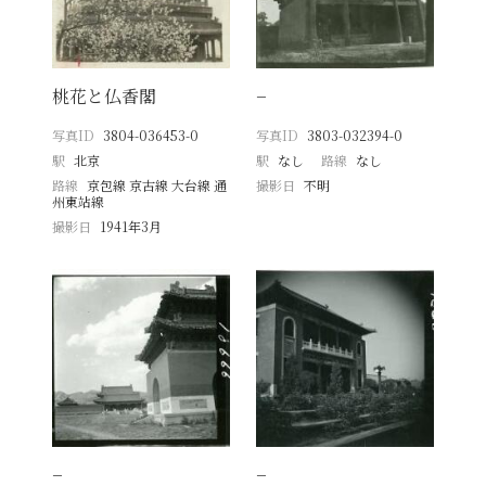
桃花と仏香閣
−
写真ID
3804-036453-0
写真ID
3803-032394-0
駅
北京
駅
なし
路線
なし
路線
京包線 京古線 大台線 通
撮影日
不明
州東站線
撮影日
1941年3月
−
−