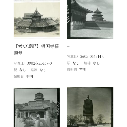
【考史遊記】相国寺羅
−
漢堂
写真ID
3605-014314-0
駅
なし
路線
なし
写真ID
3902-kao167-0
撮影日
不明
駅
なし
路線
なし
撮影日
不明