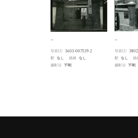
−
−
写真ID
3603-007539-2
写真ID
3802
駅
なし
路線
なし
駅
なし
路
撮影日
不明
撮影日
不明