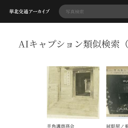
AIキャプション類似検索（
羊角溝商務会
絨氈屋ノ