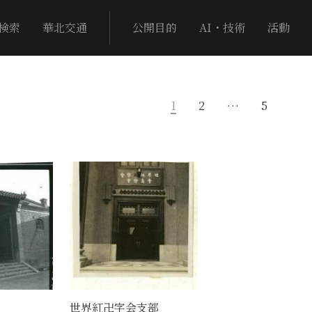
検索
華北交通
公開目的
AI・技術
活動
1
2
…
5
世界紅卍字会支部