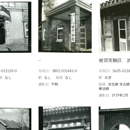
−
南郊実験区 
-013130-0
写真ID
3802-031441-0
写真ID
3605-0134
線
なし
駅
なし
路線
なし
駅
北京
撮影日
不明
路線
京包線 京古線
東站線
撮影日
1939年2月