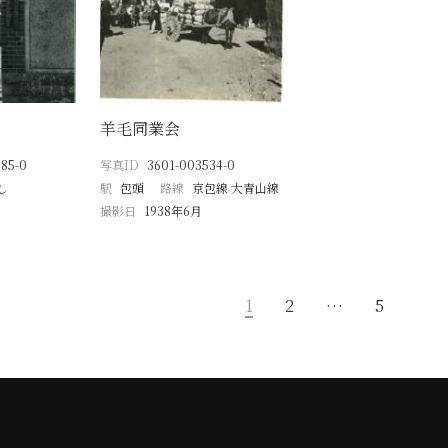
羊毛同業会
85-0
写真ID
3601-003534-0
し
駅
包頭
路線
京包線 大青山線
撮影日
1938年6月
1
2
…
5