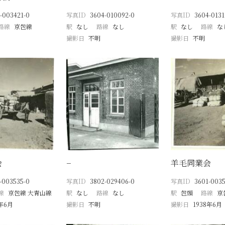
-003421-0
写真ID
3604-010092-0
写真ID
3604-0131
路線
京包線
駅
なし
路線
なし
駅
なし
路線
な
撮影日
不明
撮影日
不明
会
−
羊毛同業会
-003535-0
写真ID
3802-029406-0
写真ID
3601-0035
線
京包線 大青山線
駅
なし
路線
なし
駅
包頭
路線
京
8年6月
撮影日
不明
撮影日
1938年6月