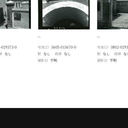
−
−
-029373-0
写真ID
3605-013670-0
写真ID
3802-0293
線
なし
駅
なし
路線
なし
駅
なし
路線
な
撮影日
不明
撮影日
不明