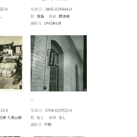
25-0
写真ID
3805-039444-0
し
駅
青島
路線
膠済線
撮影日
1941年6月
−
33-0
写真ID
3704-023922-0
包線 大青山線
駅
なし
路線
なし
撮影日
不明