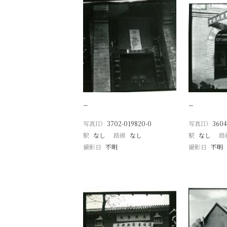
−
−
写真ID
3702-019820-0
写真ID
3604
駅
なし
路線
なし
駅
なし
路
撮影日
不明
撮影日
不明