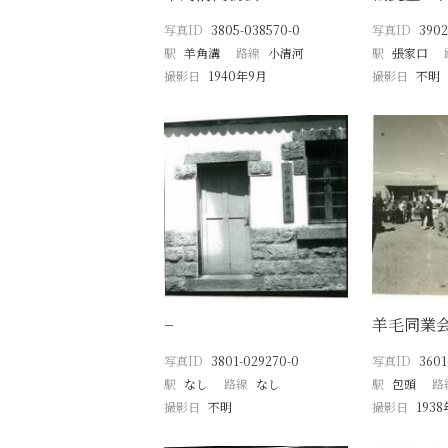
写真ID
3805-038570-0
写真ID
3902
駅
羊角溝
路線
小清河
駅
張家口
撮影日
1940年9月
撮影日
不明
−
羊毛同業
写真ID
3801-029270-0
写真ID
3601
駅
なし
路線
なし
駅
包頭
路
撮影日
不明
撮影日
193