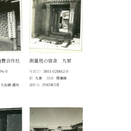
消費合作社
測量班の宿舎 九営
96-0
写真ID
3801-028862-0
駅
九営
路線
同塘線
 大台線 通州
撮影日
1940年3月