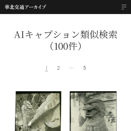
AIキャプション類似検索
（100件）
1
2
…
5