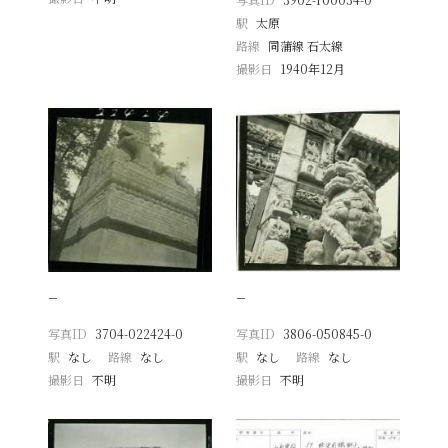
駅
太原
路線
同蒲線 石太線
撮影日
1940年12月
−
−
写真ID
3704-022424-0
写真ID
3806-050845-0
駅
なし
路線
なし
駅
なし
路線
なし
撮影日
不明
撮影日
不明