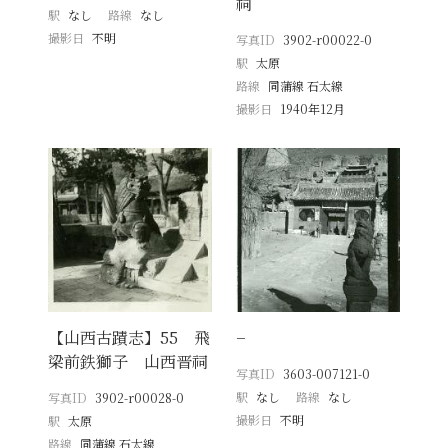
祠
駅
なし
路線
なし
撮影日
不明
写真ID
3902-r00022-0
駅
太原
路線
同蒲線 石太線
撮影日
1940年12月
【山西古蹟志】55 飛
−
梁前鉄獅子 山西晋祠
写真ID
3603-007121-0
駅
なし
路線
なし
写真ID
3902-r00028-0
撮影日
不明
駅
太原
路線
同蒲線 石太線