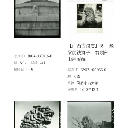
−
【山西古蹟志】59 飛
梁前鉄獅子 右頭部
写真ID
3804-037016-0
山西晋祠
駅
なし
路線
なし
撮影日
不明
写真ID
3902-r00033-0
駅
太原
路線
同蒲線 石太線
撮影日
1940年12月