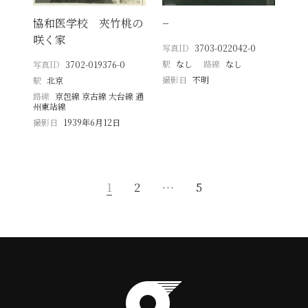
協和医学校 夾竹桃の
−
咲く家
写真ID
3703-022042-0
駅
なし
路線
なし
写真ID
3702-019376-0
撮影日
不明
駅
北京
路線
京包線 京古線 大台線 通
州東站線
撮影日
1939年6月12日
1
2
…
5