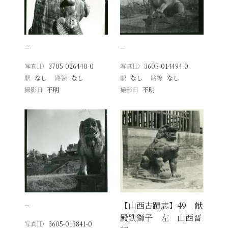
−
−
写真ID
3705-026440-0
写真ID
3605-014494-0
駅
なし
路線
なし
駅
なし
路線
なし
撮影日
不明
撮影日
不明
−
【山西古蹟志】49 献
殿鉄獅子 左 山西晋
写真ID
3605-013841-0