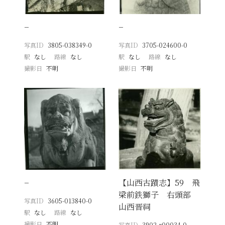
−
−
写真ID
3805-038349-0
写真ID
3705-024600-0
駅
なし
路線
なし
駅
なし
路線
なし
撮影日
不明
撮影日
不明
−
【山西古蹟志】59 飛
梁前鉄獅子 右頭部
写真ID
3605-013840-0
山西晋祠
駅
なし
路線
なし
撮影日
不明
写真ID
3902-r00034-0