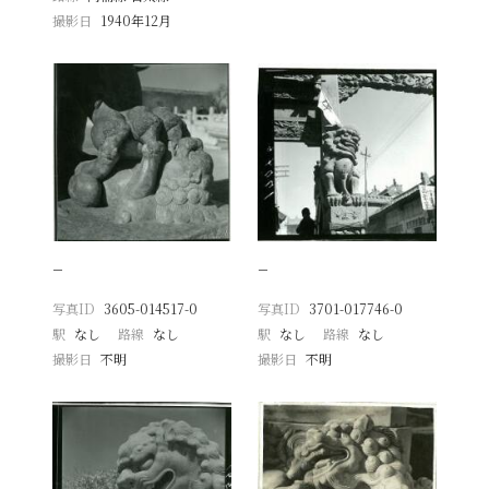
撮影日
1940年12月
−
−
写真ID
3605-014517-0
写真ID
3701-017746-0
駅
なし
路線
なし
駅
なし
路線
なし
撮影日
不明
撮影日
不明