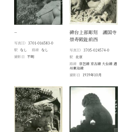
−
碑台上部彫刻 護国寺
崇寿殿趾前西
写真ID
3701-016583-0
駅
なし
路線
なし
写真ID
3705-024574-0
撮影日
不明
駅
北京
路線
京包線 京古線 大台線 通
州東站線
撮影日
1939年10月