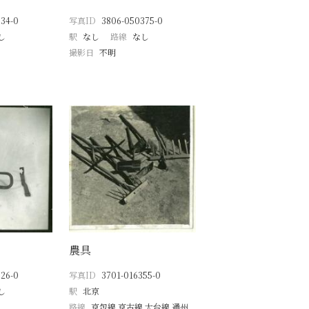
34-0
写真ID
3806-050375-0
し
駅
なし
路線
なし
撮影日
不明
農具
26-0
写真ID
3701-016355-0
し
駅
北京
路線
京包線 京古線 大台線 通州