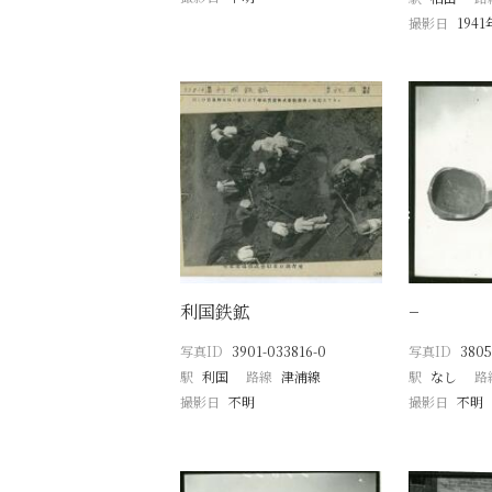
撮影日
194
利国鉄鉱
−
写真ID
3901-033816-0
写真ID
3805
駅
利国
路線
津浦線
駅
なし
路
撮影日
不明
撮影日
不明