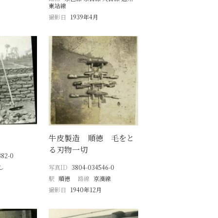
東站線
撮影日
1939年4月
牛皮製造 順徳 毛をと
る刃物一切
382-0
し
写真ID
3804-034546-0
駅
順徳
路線
京漢線
撮影日
1940年12月