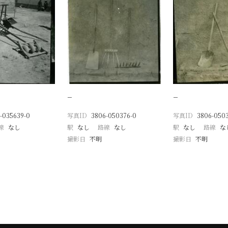
−
−
-035639-0
写真ID
3806-050376-0
写真ID
3806-050
線
なし
駅
なし
路線
なし
駅
なし
路線
な
撮影日
不明
撮影日
不明