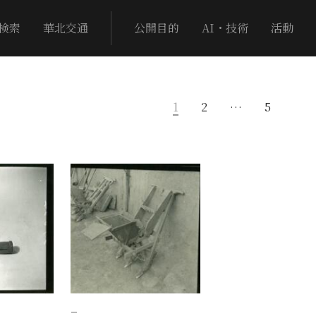
検索
華北交通
公開目的
AI・技術
活動
1
2
…
5
−