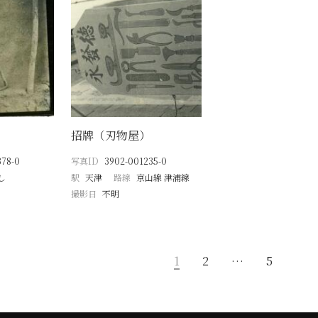
招牌（刃物屋）
378-0
写真ID
3902-001235-0
し
駅
天津
路線
京山線 津浦線
撮影日
不明
1
2
…
5