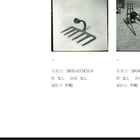
−
−
写真ID
3805-037833-0
写真ID
3804
駅
なし
路線
なし
駅
なし
路
撮影日
不明
撮影日
不明