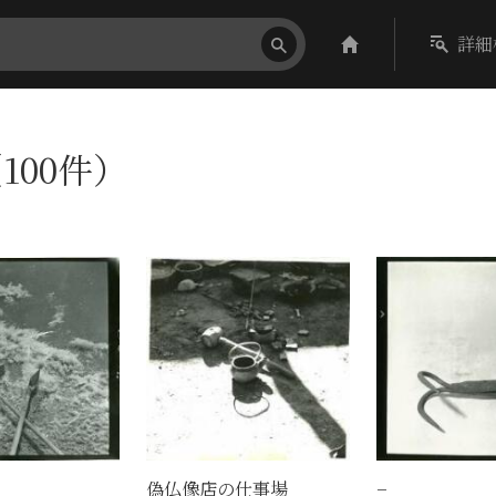
詳細
100件）
偽仏像店の仕事場
−