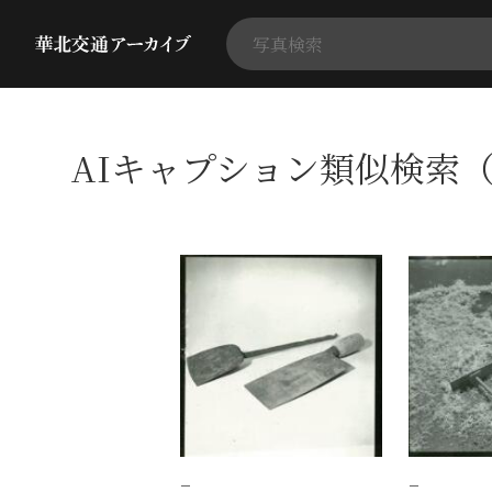
AIキャプション類似検索（
−
−