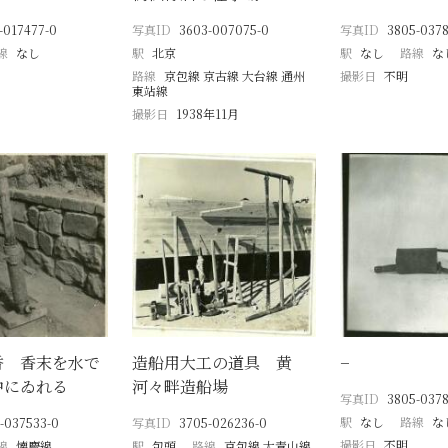
-017477-0
写真ID
3603-007075-0
写真ID
3805-0378
線
なし
駅
北京
駅
なし
路線
な
路線
京包線 京古線 大台線 通州
撮影日
不明
東站線
撮影日
1938年11月
香 香末を水で
造船用大工の道具 黄
−
中にゐれる
河々畔造船場
写真ID
3805-0378
駅
なし
路線
な
-037533-0
写真ID
3705-026236-0
撮影日
不明
線
懐慶線
駅
包頭
路線
京包線 大青山線