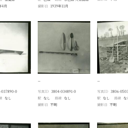
1年4月
撮影日
1939年11月
−
−
-037890-0
写真ID
3804-034891-0
写真ID
3806-050
線
なし
駅
なし
路線
なし
駅
なし
路線
な
撮影日
不明
撮影日
不明