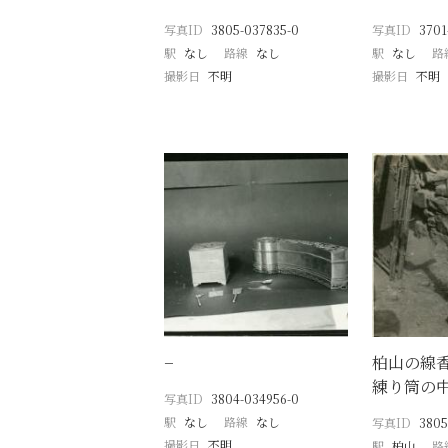
写真ID
3805-037835-0
写真ID
3701
駅
なし
路線
なし
駅
なし
路
撮影日
不明
撮影日
不明
−
柏山の線
練り筒の
写真ID
3804-034956-0
駅
なし
路線
なし
写真ID
3805
撮影日
不明
駅
柏山
路