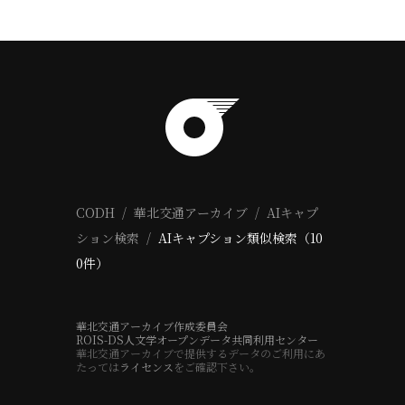
CODH
華北交通アーカイブ
AIキャプ
ション検索
AIキャプション類似検索（10
0件）
華北交通アーカイブ作成委員会
ROIS-DS人文学オープンデータ共同利用センター
華北交通アーカイブで提供するデータのご利用にあ
たっては
ライセンス
をご確認下さい。