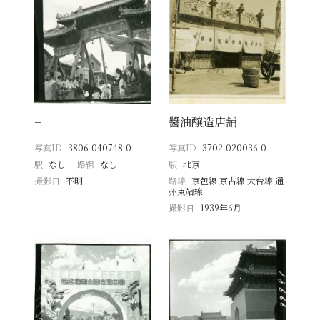
−
醬油醸造店舗
写真ID
3806-040748-0
写真ID
3702-020036-0
駅
なし
路線
なし
駅
北京
撮影日
不明
路線
京包線 京古線 大台線 通
州東站線
撮影日
1939年6月