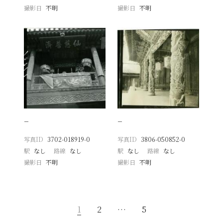
撮影日
不明
撮影日
不明
−
−
写真ID
3702-018919-0
写真ID
3806-050852-0
駅
なし
路線
なし
駅
なし
路線
なし
撮影日
不明
撮影日
不明
1
2
…
5