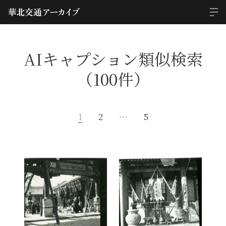
AIキャプション類似検索
（100件）
1
2
…
5