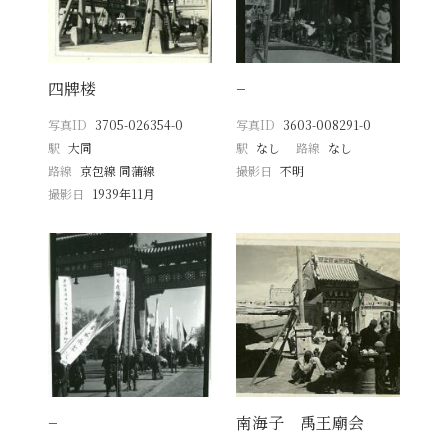
四牌楼
−
写真ID
3705-026354-0
写真ID
3603-008291-0
駅
大同
駅
なし
路線
なし
路線
京包線 同蒲線
撮影日
不明
撮影日
1939年11月
−
南海子 禹王廟会