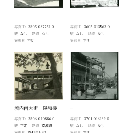
−
−
写真ID
3805-037751-0
写真ID
3605-013563-0
駅
なし
路線
なし
駅
なし
路線
なし
撮影日
不明
撮影日
不明
城内南大街 陽和楼
−
写真ID
3806-040886-0
写真ID
3701-016139-0
駅
正定
路線
京漢線
駅
なし
路線
なし
撮影日
1941年10月
撮影日
不明