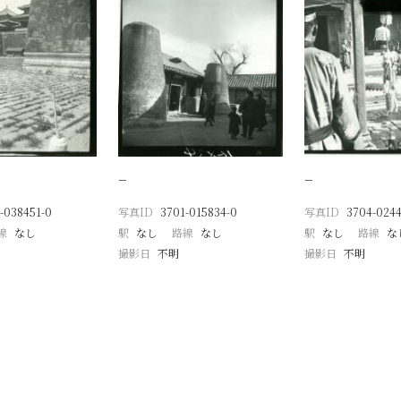
−
−
-038451-0
写真ID
3701-015834-0
写真ID
3704-0244
線
なし
駅
なし
路線
なし
駅
なし
路線
な
撮影日
不明
撮影日
不明