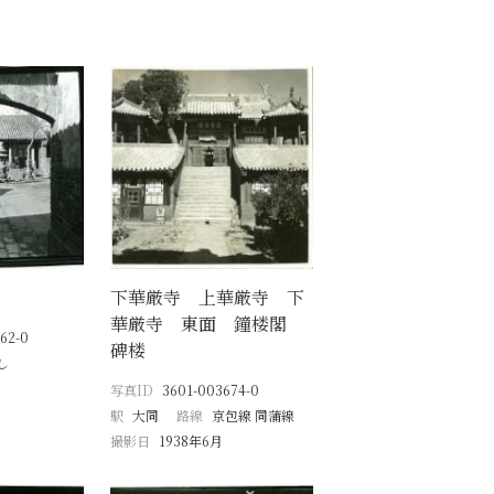
月
下華厳寺 上華厳寺 下
華厳寺 東面 鐘楼閣
62-0
碑楼
し
写真ID
3601-003674-0
駅
大同
路線
京包線 同蒲線
撮影日
1938年6月