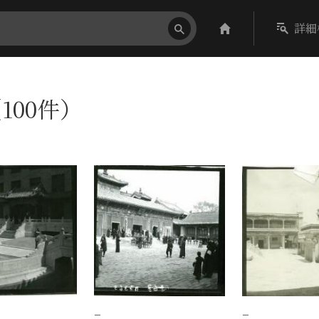
詳細
100件）
−
−