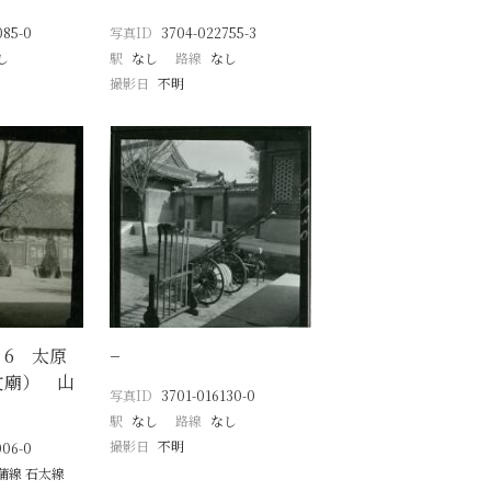
085-0
写真ID
3704-022755-3
し
駅
なし
路線
なし
撮影日
不明
6 太原
−
文廟） 山
写真ID
3701-016130-0
駅
なし
路線
なし
撮影日
不明
006-0
蒲線 石太線