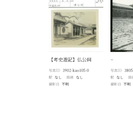
【考史遊記】仏公祠
−
写真ID
3902-kao105-0
写真ID
3805
駅
なし
路線
なし
駅
なし
路
撮影日
不明
撮影日
不明