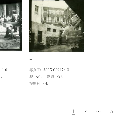
−
11-0
写真ID
3805-039474-0
し
駅
なし
路線
なし
撮影日
不明
1
2
…
5