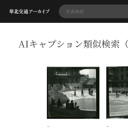
AIキャプション類似検索（
−
−