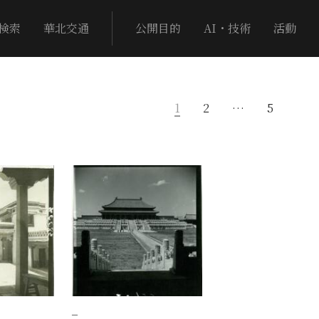
検索
華北交通
公開目的
AI・技術
活動
1
2
…
5
−