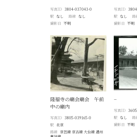
写真ID
3804-037043-0
写真ID
3804
駅
なし
路線
なし
駅
なし
路
撮影日
不明
撮影日
不明
隆福寺の廟会廟会 午前
−
中の廟内
写真ID
3605
駅
なし
路
写真ID
3805-039165-0
撮影日
不明
駅
北京
路線
京包線 京古線 大台線 通州
東站線