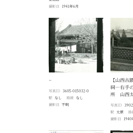
撮影日
1941年6月
−
【山西古蹟
祠―右手
写真ID
3605-015032-0
所 山西
駅
なし
路線
なし
撮影日
不明
写真ID
3902
駅
太原
路
撮影日
194