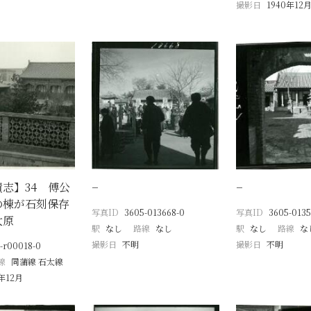
撮影日
1940年12
志】34 傅公
−
−
の棟が石刻保存
写真ID
3605-013668-0
写真ID
3605-0135
太原
駅
なし
路線
なし
駅
なし
路線
な
撮影日
不明
撮影日
不明
-r00018-0
線
同蒲線 石太線
0年12月