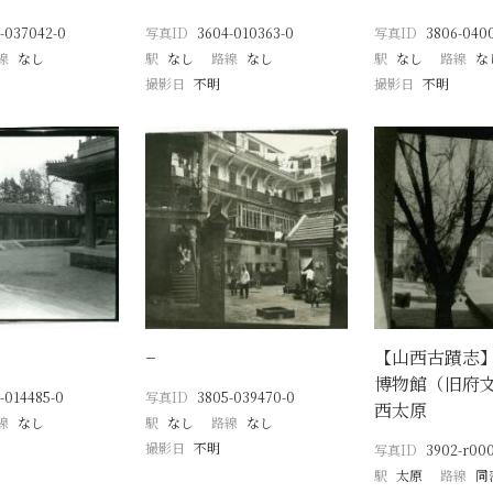
-037042-0
写真ID
3604-010363-0
写真ID
3806-040
線
なし
駅
なし
路線
なし
駅
なし
路線
な
撮影日
不明
撮影日
不明
−
【山西古蹟志】
博物館（旧府
-014485-0
写真ID
3805-039470-0
西太原
線
なし
駅
なし
路線
なし
撮影日
不明
写真ID
3902-r00
駅
太原
路線
同