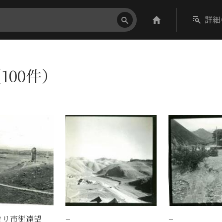
詳細
100件）
ヨリ市街遠望
−
−