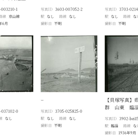
-003210-1
写真ID
3603-007052-2
写真ID
3703-0214
路線
京山線
駅
なし
路線
なし
駅
なし
路線
な
8年6月
撮影日
不明
撮影日
不明
−
【貝塚写真】
群 山東 臨
-037102-0
写真ID
3705-025825-0
線
なし
駅
なし
路線
なし
写真ID
3902-bei1
撮影日
不明
駅
臨淄
路線
な
撮影日
1936年9月