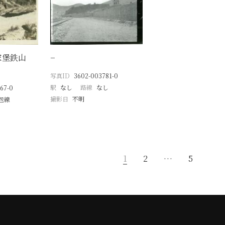
家堡鉄山
−
写真ID
3602-003781-0
駅
なし
路線
なし
67-0
撮影日
不明
包線
1
2
…
5