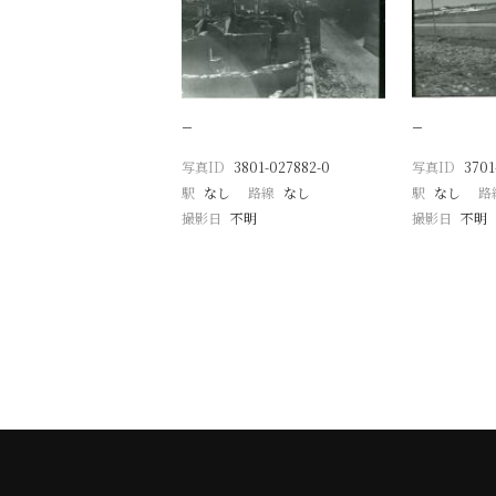
−
−
写真ID
3801-027882-0
写真ID
3701
駅
なし
路線
なし
駅
なし
路
撮影日
不明
撮影日
不明