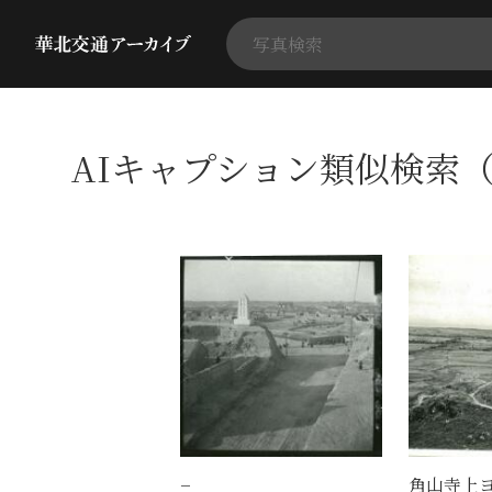
AIキャプション類似検索（
−
角山寺上