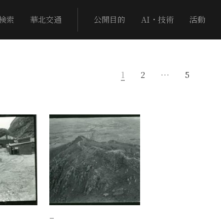
検索
華北交通
公開目的
AI・技術
活動
1
2
…
5
−