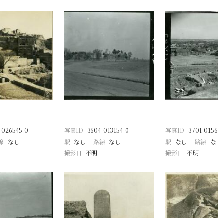
−
−
-026545-0
写真ID
3604-013154-0
写真ID
3701-0156
線
なし
駅
なし
路線
なし
駅
なし
路線
な
撮影日
不明
撮影日
不明