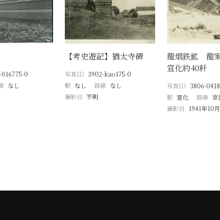
【考史遊記】猶太寺碑
龍烟鉄鉱 龍
宣化約40粁
-016775-0
写真ID
3902-kao175-0
線
なし
駅
なし
路線
なし
写真ID
3806-0418
撮影日
不明
駅
宣化
路線
京
撮影日
1941年10月