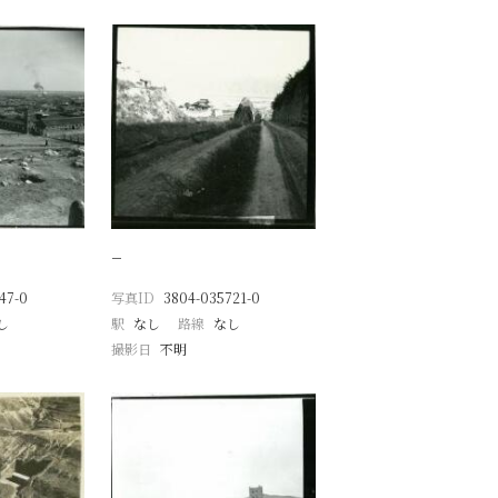
−
47-0
写真ID
3804-035721-0
し
駅
なし
路線
なし
撮影日
不明