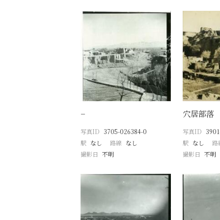
−
穴居部落
写真ID
3705-026384-0
写真ID
3901
駅
なし
路線
なし
駅
なし
路
撮影日
不明
撮影日
不明