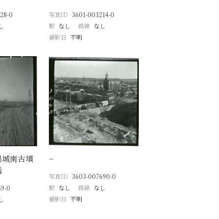
28-0
写真ID
3601-003214-0
し
駅
なし
路線
なし
撮影日
不明
県城南古墳
−
淄
写真ID
3603-007690-0
駅
なし
路線
なし
59-0
撮影日
不明
し