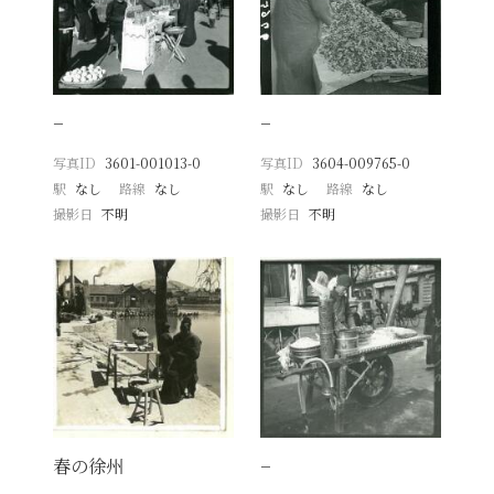
−
−
写真ID
3601-001013-0
写真ID
3604-009765-0
駅
なし
路線
なし
駅
なし
路線
なし
撮影日
不明
撮影日
不明
春の徐州
−