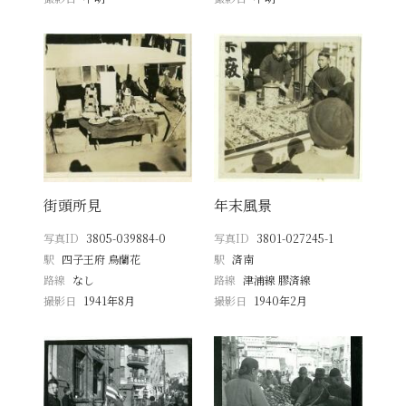
街頭所見
年末風景
写真ID
3805-039884-0
写真ID
3801-027245-1
駅
四子王府 烏蘭花
駅
済南
路線
なし
路線
津浦線 膠済線
撮影日
1941年8月
撮影日
1940年2月