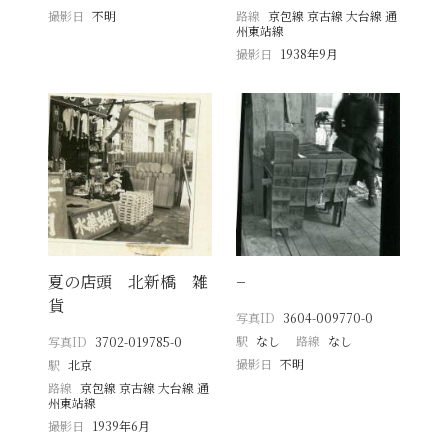
撮影日
不明
路線
京包線 京古線 大台線 通
州東站線
撮影日
1938年9月
夏の店頭 北新橋 雑
−
貨
写真ID
3604-009770-0
駅
なし
路線
なし
写真ID
3702-019785-0
撮影日
不明
駅
北京
路線
京包線 京古線 大台線 通
州東站線
撮影日
1939年6月