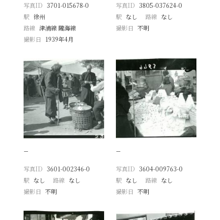
写真ID
3701-015678-0
写真ID
3805-037624-0
駅
徐州
駅
なし
路線
なし
路線
津浦線 隴海線
撮影日
不明
撮影日
1939年4月
−
−
写真ID
3601-002346-0
写真ID
3604-009763-0
駅
なし
路線
なし
駅
なし
路線
なし
撮影日
不明
撮影日
不明