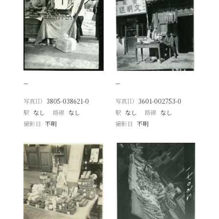
−
−
写真ID
3805-038621-0
写真ID
3601-002753-0
駅
なし
路線
なし
駅
なし
路線
なし
撮影日
不明
撮影日
不明