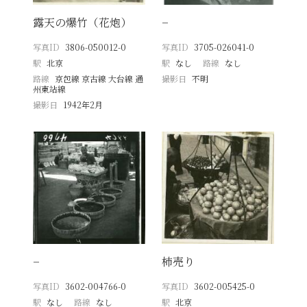
露天の爆竹（花炮）
−
写真ID
3806-050012-0
写真ID
3705-026041-0
駅
北京
駅
なし
路線
なし
路線
京包線 京古線 大台線 通
撮影日
不明
州東站線
撮影日
1942年2月
−
柿売り
写真ID
3602-004766-0
写真ID
3602-005425-0
駅
なし
路線
なし
駅
北京