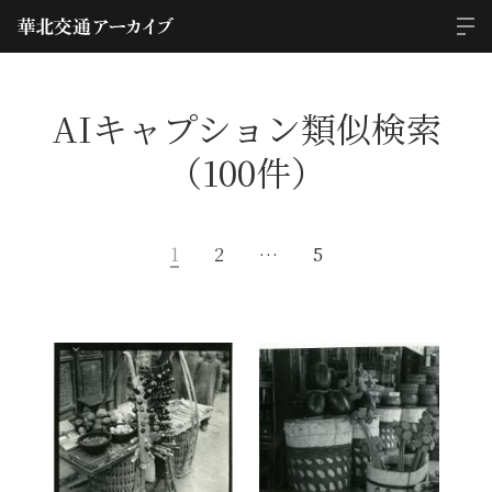
AIキャプション類似検索
（100件）
1
2
…
5