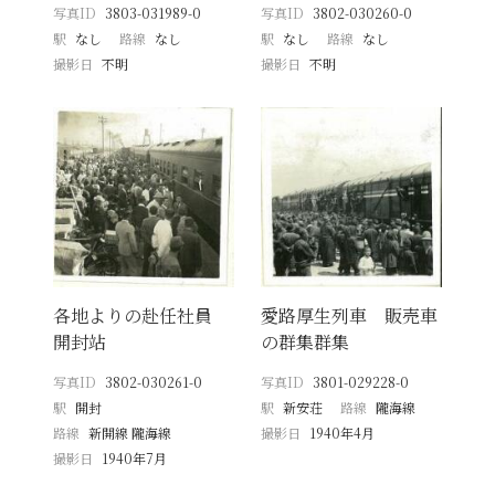
写真ID
3803-031989-0
写真ID
3802-030260-0
駅
なし
路線
なし
駅
なし
路線
なし
撮影日
不明
撮影日
不明
各地よりの赴任社員
愛路厚生列車 販売車
開封站
の群集群集
写真ID
3802-030261-0
写真ID
3801-029228-0
駅
開封
駅
新安荘
路線
隴海線
路線
新開線 隴海線
撮影日
1940年4月
撮影日
1940年7月