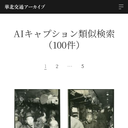
AIキャプション類似検索
（100件）
1
2
…
5