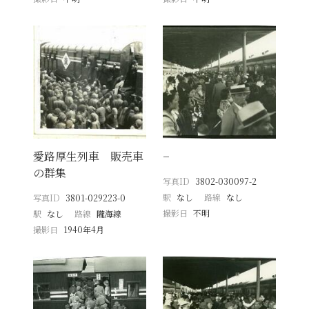
愛路厚生列車 販売車
−
の群集
写真ID
3802-030097-2
駅
なし
路線
なし
写真ID
3801-029223-0
撮影日
不明
駅
なし
路線
隴海線
撮影日
1940年4月