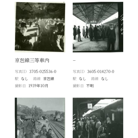
京包線三等車内
−
写真ID
3705-025536-0
写真ID
3605-014270-0
駅
なし
路線
京包線
駅
なし
路線
なし
撮影日
1939年10月
撮影日
不明