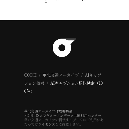
CODH
華北交通アーカイブ
AIキャプ
ション検索
AIキャプション類似検索（10
0件）
華北交通アーカイブ作成委員会
ROIS-DS人文学オープンデータ共同利用センター
華北交通アーカイブで提供するデータのご利用にあ
たっては
ライセンス
をご確認下さい。