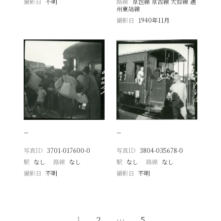
撮影日
不明
路線
京包線 京古線 大台線 通
州東站線
撮影日
1940年11月
−
−
写真ID
3701-017600-0
写真ID
3804-035678-0
駅
なし
路線
なし
駅
なし
路線
なし
撮影日
不明
撮影日
不明
1
2
…
5