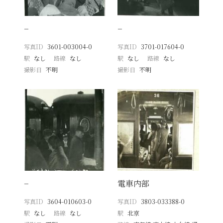
−
−
写真ID
3601-003004-0
写真ID
3701-017604-0
駅
なし
路線
なし
駅
なし
路線
なし
撮影日
不明
撮影日
不明
−
電車内部
写真ID
3604-010603-0
写真ID
3803-033388-0
駅
なし
路線
なし
駅
北京