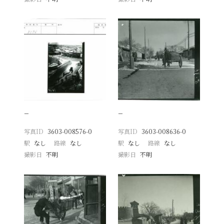
−
−
写真ID
3603-008576-0
写真ID
3603-008636-0
駅
なし
路線
なし
駅
なし
路線
なし
撮影日
不明
撮影日
不明