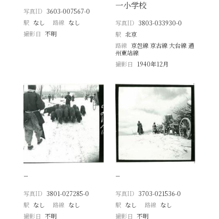
一小学校
写真ID
3603-007567-0
駅
なし
路線
なし
写真ID
3803-033930-0
撮影日
不明
駅
北京
路線
京包線 京古線 大台線 通
州東站線
撮影日
1940年12月
−
−
写真ID
3801-027285-0
写真ID
3703-021536-0
駅
なし
路線
なし
駅
なし
路線
なし
撮影日
不明
撮影日
不明