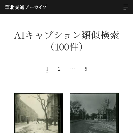
AIキャプション類似検索
（100件）
1
2
…
5