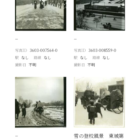
−
−
写真ID
3603-007564-0
写真ID
3603-008559-0
駅
なし
路線
なし
駅
なし
路線
なし
撮影日
不明
撮影日
不明
−
雪の登校風景 東城第