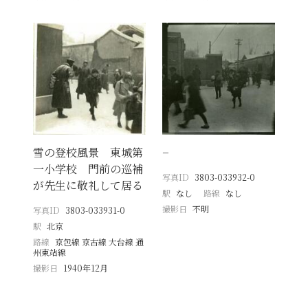
雪の登校風景 東城第
−
一小学校 門前の巡補
写真ID
3803-033932-0
が先生に敬礼して居る
駅
なし
路線
なし
撮影日
不明
写真ID
3803-033931-0
駅
北京
路線
京包線 京古線 大台線 通
州東站線
撮影日
1940年12月