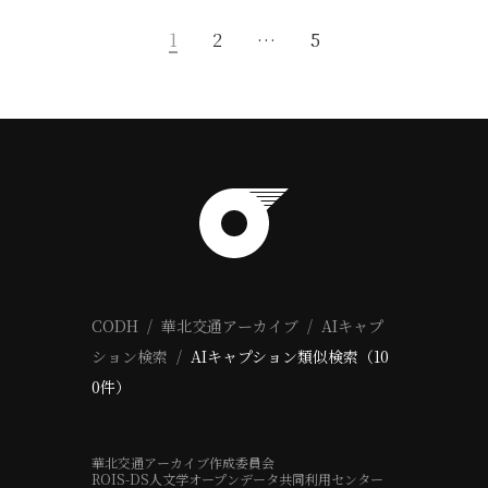
1
2
…
5
CODH
華北交通アーカイブ
AIキャプ
ション検索
AIキャプション類似検索（10
0件）
華北交通アーカイブ作成委員会
ROIS-DS人文学オープンデータ共同利用センター