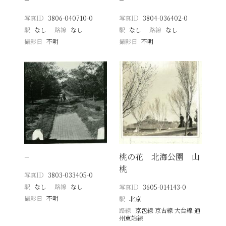
写真ID
3806-040710-0
写真ID
3804-036402-0
駅
なし
路線
なし
駅
なし
路線
なし
撮影日
不明
撮影日
不明
−
桃の花 北海公園 山
桃
写真ID
3803-033405-0
駅
なし
路線
なし
写真ID
3605-014143-0
撮影日
不明
駅
北京
路線
京包線 京古線 大台線 通
州東站線