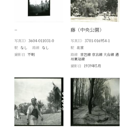
−
藤（中央公園）
写真ID
3604-011031-0
写真ID
3701-016954-1
駅
なし
路線
なし
駅
北京
撮影日
不明
路線
京包線 京古線 大台線 通
州東站線
撮影日
1939年5月
−
−