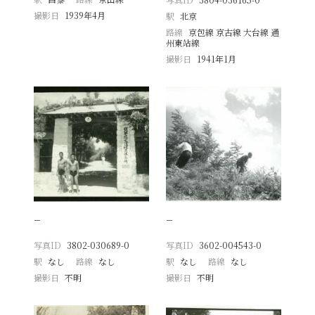
撮影日
1939年4月
駅
北京
路線
京包線 京古線 大台線 通
州東站線
撮影日
1941年1月
−
−
写真ID
3802-030689-0
写真ID
3602-004543-0
駅
なし
路線
なし
駅
なし
路線
なし
撮影日
不明
撮影日
不明