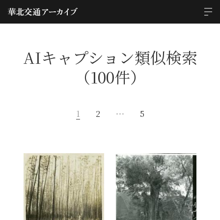
AIキャプション類似検索
（100件）
1
2
…
5