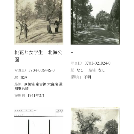
桃花と女学生 北海公
−
園
写真ID
3703-021824-0
駅
なし
路線
なし
写真ID
3804-036445-0
撮影日
不明
駅
北京
路線
京包線 京古線 大台線 通
州東站線
撮影日
1941年3月