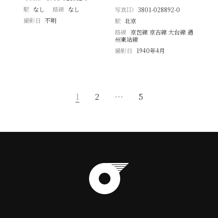
駅
なし
路線
なし
写真ID
3801-028892-0
撮影日
不明
駅
北京
路線
京包線 京古線 大台線 通
州東站線
撮影日
1940年4月
1
2
…
5