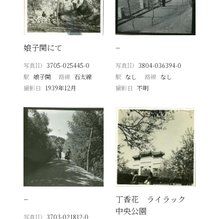
娘子関にて
−
写真ID
3705-025445-0
写真ID
3804-036394-0
駅
娘子関
路線
石太線
駅
なし
路線
なし
撮影日
1939年12月
撮影日
不明
−
丁香花 ライラック
中央公園
写真ID
3703-021812-0