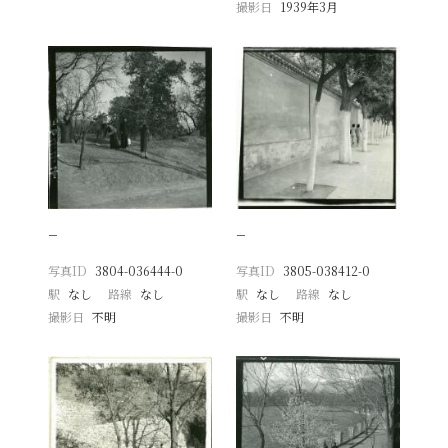
撮影日
1939年3月
−
−
写真ID
3804-036444-0
写真ID
3805-038412-0
駅
なし
路線
なし
駅
なし
路線
なし
撮影日
不明
撮影日
不明