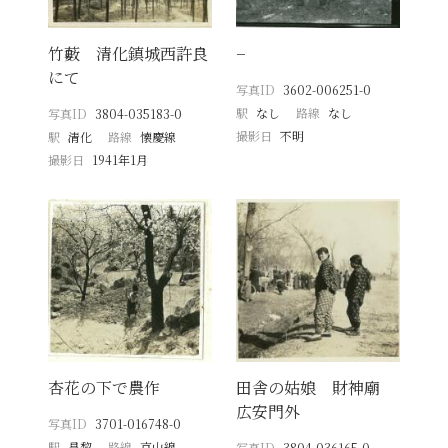
竹藪 清化鎮城西許良
−
にて
写真ID
3602-006251-0
駅
なし
路線
なし
写真ID
3804-035183-0
撮影日
不明
駅
清化
路線
懐慶線
撮影日
1941年1月
杏花の下で農作
田舎の姑娘 財神廟
広安門外
写真ID
3701-016748-0
駅
昌黎
路線
京山線
写真ID
3804-036165-0