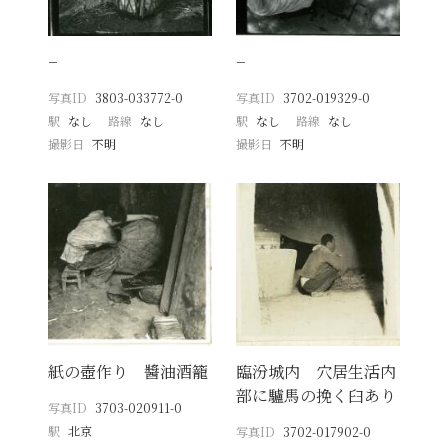
−
−
写真ID
3803-033772-0
写真ID
3702-019329-0
駅
なし
路線
なし
駅
なし
路線
なし
撮影日
不明
撮影日
不明
紙の壺作り 醬油酒籠
臨汾城内 穴居生活内
部に驢馬の挽く臼あり
写真ID
3703-020911-0
駅
北京
写真ID
3702-017902-0