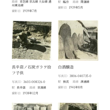
路線
京包線 京古線 大台線 通
駅
臨汾
路線
同蒲線
州東站線
撮影日
1939年5月
撮影日
1939年7月
長辛店ノ石炭ガラヲ拾
白酒醸造
フ子供
写真ID
3806-040735-0
駅
独流
路線
津浦線
写真ID
3603-008326-0
撮影日
1941年8月
駅
長辛店
路線
京漢線
撮影日
1938年12月