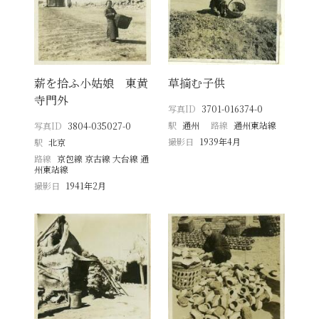
薪を拾ふ小姑娘 東黄
草摘む子供
寺門外
写真ID
3701-016374-0
駅
通州
路線
通州東站線
写真ID
3804-035027-0
撮影日
1939年4月
駅
北京
路線
京包線 京古線 大台線 通
州東站線
撮影日
1941年2月