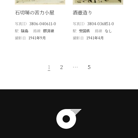
石切場の苦力小屋
酒壺造り
写真ID
3806-040611-0
写真ID
3804-036851-0
駅
陰島
路線
膠済線
駅
安国県
路線
なし
撮影日
1941年9月
撮影日
1941年4月
1
2
…
5