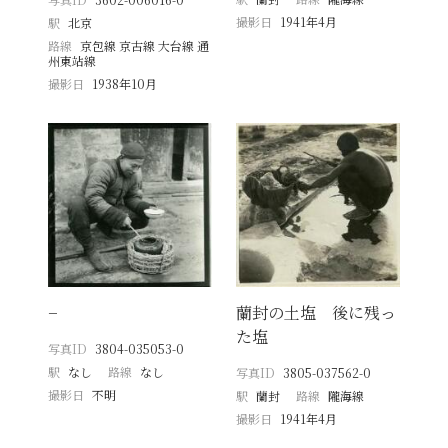
撮影日
1941年4月
駅
北京
路線
京包線 京古線 大台線 通
州東站線
撮影日
1938年10月
−
蘭封の土塩 後に残っ
た塩
写真ID
3804-035053-0
駅
なし
路線
なし
写真ID
3805-037562-0
撮影日
不明
駅
蘭封
路線
隴海線
撮影日
1941年4月