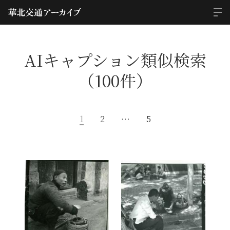
AIキャプション類似検索
（100件）
1
2
…
5