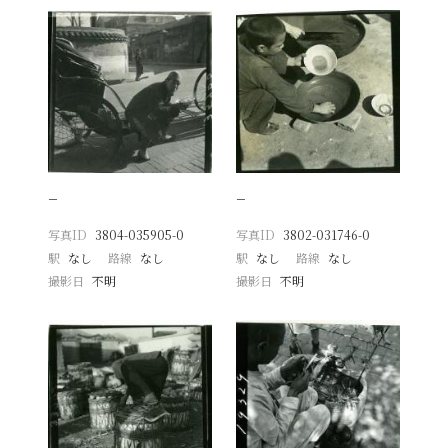
−
−
写真ID
3804-035905-0
写真ID
3802-031746-0
駅
なし
路線
なし
駅
なし
路線
なし
撮影日
不明
撮影日
不明