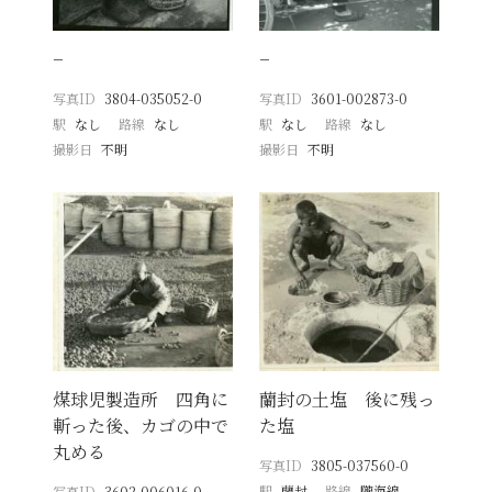
−
−
写真ID
3804-035052-0
写真ID
3601-002873-0
駅
なし
路線
なし
駅
なし
路線
なし
撮影日
不明
撮影日
不明
煤球児製造所 四角に
蘭封の土塩 後に残っ
斬った後、カゴの中で
た塩
丸める
写真ID
3805-037560-0
駅
蘭封
路線
隴海線
写真ID
3602-006016-0