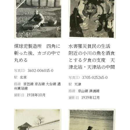
煤球児製造所 四角に
水害罹災貧民の生活
斬った後、カゴの中で
附近の小川の魚を酒食
丸める
とする夕食の支度 天
津北站・天津站の中間
写真ID
3602-006015-0
駅
北京
写真ID
3705-025265-0
路線
京包線 京古線 大台線 通
駅
天津
州東站線
路線
京山線 津浦線
撮影日
1938年10月
撮影日
1939年12月