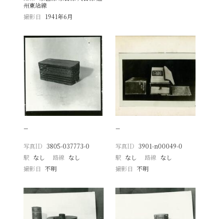
州東站線
撮影日
1941年6月
−
−
写真ID
3805-037773-0
写真ID
3901-n00049-0
駅
なし
路線
なし
駅
なし
路線
なし
撮影日
不明
撮影日
不明