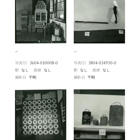
−
−
写真ID
3604-010008-0
写真ID
3804-034930-0
駅
なし
路線
なし
駅
なし
路線
なし
撮影日
不明
撮影日
不明