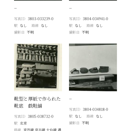
−
−
写真ID
3803-033239-0
写真ID
3804-034941-0
駅
なし
路線
なし
駅
なし
路線
なし
撮影日
不明
撮影日
不明
靴型と厚紙で作られた
−
靴底 戯鞋舖
写真ID
3804-034818-0
駅
なし
路線
なし
写真ID
3805-038732-0
撮影日
不明
駅
北京
路線
京包線 京古線 大台線 通