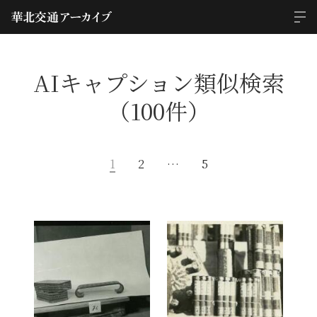
AIキャプション類似検索
（100件）
1
2
…
5