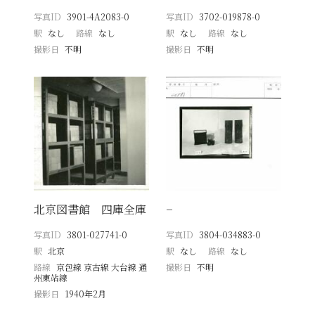
写真ID
3901-4A2083-0
写真ID
3702-019878-0
駅
なし
路線
なし
駅
なし
路線
なし
撮影日
不明
撮影日
不明
北京図書館 四庫全庫
−
写真ID
3801-027741-0
写真ID
3804-034883-0
駅
北京
駅
なし
路線
なし
路線
京包線 京古線 大台線 通
撮影日
不明
州東站線
撮影日
1940年2月