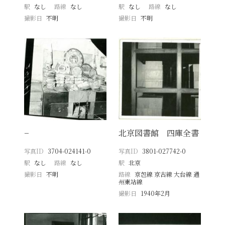
駅
なし
路線
なし
駅
なし
路線
なし
撮影日
不明
撮影日
不明
−
北京図書館 四庫全書
写真ID
3704-024141-0
写真ID
3801-027742-0
駅
なし
路線
なし
駅
北京
撮影日
不明
路線
京包線 京古線 大台線 通
州東站線
撮影日
1940年2月