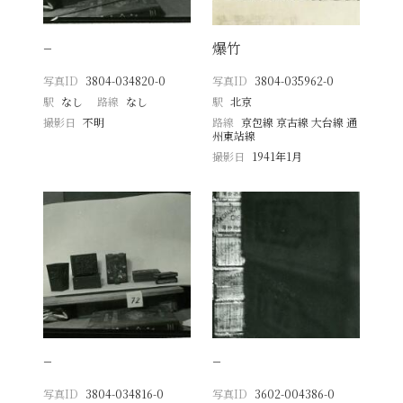
−
爆竹
写真ID
3804-034820-0
写真ID
3804-035962-0
駅
なし
路線
なし
駅
北京
撮影日
不明
路線
京包線 京古線 大台線 通
州東站線
撮影日
1941年1月
−
−
写真ID
3804-034816-0
写真ID
3602-004386-0