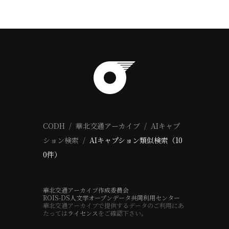
CODH
華北交通アーカイブ
AIキャプ
ション検索
AIキャプション類似検索（10
0件）
華北交通アーカイブ作成委員会
ROIS-DS人文学オープンデータ共同利用センター
華北交通アーカイブで提供するデータのご利用にあ
たっては
ライセンス
をご確認下さい。