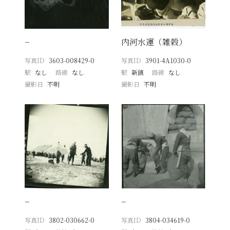
−
内河水運（雑穀）
写真ID
3603-008429-0
写真ID
3901-4A1030-0
駅
なし
路線
なし
駅
新鎮
路線
なし
撮影日
不明
撮影日
不明
−
−
写真ID
3802-030662-0
写真ID
3804-034619-0