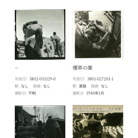
−
煙草の葉
写真ID
3802-031129-0
写真ID
3801-027201-1
駅
なし
路線
なし
駅
淮陰
路線
なし
撮影日
不明
撮影日
1940年1月