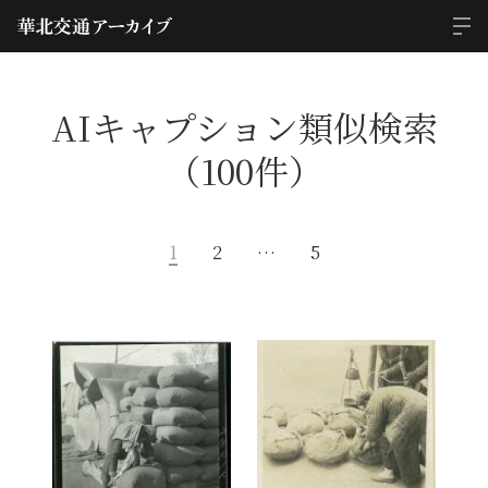
AIキャプション類似検索
（100件）
1
2
…
5