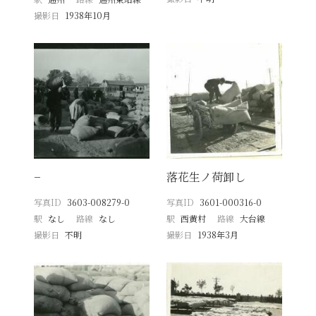
撮影日
1938年10月
−
落花生ノ荷卸し
写真ID
3603-008279-0
写真ID
3601-000316-0
駅
なし
路線
なし
駅
西黄村
路線
大台線
撮影日
不明
撮影日
1938年3月