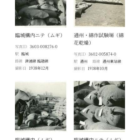
臨城構内ニテ（ムギ）
通州・綿作試験場（綿
花乾燥）
写真ID
3603-008276-0
駅
臨城
写真ID
3602-005874-0
路線
津浦線 臨趙線
駅
通州
路線
通州東站線
撮影日
1938年12月
撮影日
1938年10月
臨城構内（ムギ）
臨城構内ニテ（ムギ）