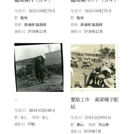
写真ID
3603-008274-0
写真ID
3603-008275-0
駅
臨城
駅
臨城
路線
津浦線 臨趙線
路線
津浦線 臨趙線
撮影日
1938年12月
撮影日
1938年12月
−
愛路工作 高梁種子配
給
写真ID
3804-035048-0
駅
なし
路線
なし
写真ID
3703-021993-0
撮影日
不明
駅
唐山
路線
京山線
撮影日
1939年7月