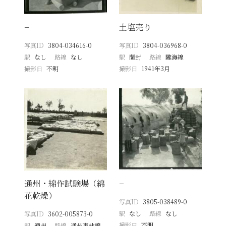
−
土塩売り
写真ID
3804-034616-0
写真ID
3804-036968-0
駅
なし
路線
なし
駅
蘭封
路線
隴海線
撮影日
不明
撮影日
1941年3月
通州・綿作試験場（綿
−
花乾燥）
写真ID
3805-038489-0
駅
なし
路線
なし
写真ID
3602-005873-0
撮影日
不明
駅
通州
路線
通州東站線