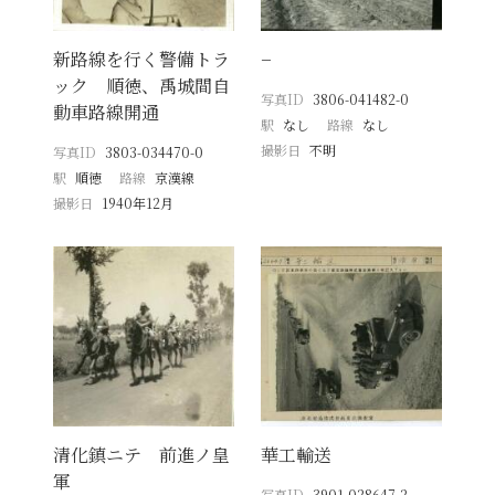
新路線を行く警備トラ
−
ック 順徳、禹城間自
写真ID
3806-041482-0
動車路線開通
駅
なし
路線
なし
撮影日
不明
写真ID
3803-034470-0
駅
順徳
路線
京漢線
撮影日
1940年12月
清化鎮ニテ 前進ノ皇
華工輸送
軍
写真ID
3901-028647-2