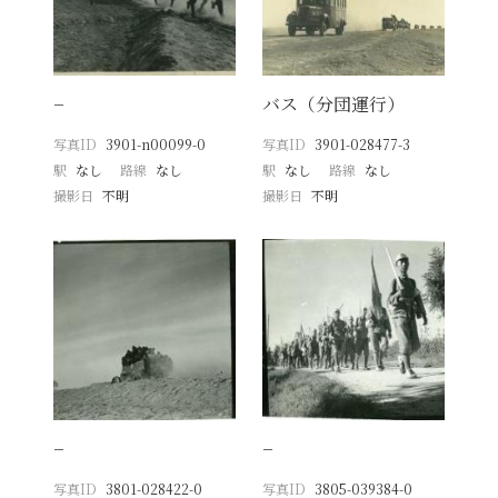
−
バス（分団運行）
写真ID
3901-n00099-0
写真ID
3901-028477-3
駅
なし
路線
なし
駅
なし
路線
なし
撮影日
不明
撮影日
不明
−
−
写真ID
3801-028422-0
写真ID
3805-039384-0