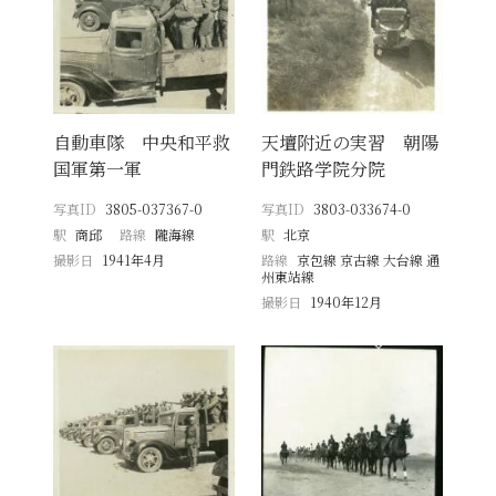
自動車隊 中央和平救
天壇附近の実習 朝陽
国軍第一軍
門鉄路学院分院
写真ID
3805-037367-0
写真ID
3803-033674-0
駅
商邱
路線
隴海線
駅
北京
撮影日
1941年4月
路線
京包線 京古線 大台線 通
州東站線
撮影日
1940年12月