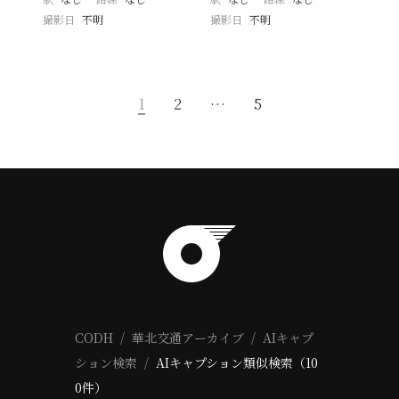
撮影日
不明
撮影日
不明
1
2
…
5
CODH
華北交通アーカイブ
AIキャプ
ション検索
AIキャプション類似検索（10
0件）