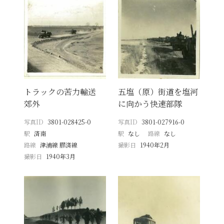
トラックの苦力輸送
五塩（原）街道を塩河
郊外
に向かう快速部隊
写真ID
3801-028425-0
写真ID
3801-027916-0
駅
済南
駅
なし
路線
なし
路線
津浦線 膠済線
撮影日
1940年2月
撮影日
1940年3月