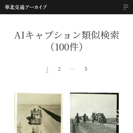
AIキャプション類似検索
（100件）
1
2
…
5