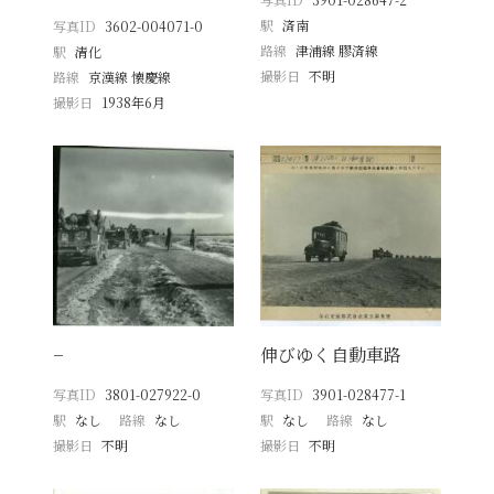
駅
済南
写真ID
3602-004071-0
路線
津浦線 膠済線
駅
清化
撮影日
不明
路線
京漢線 懐慶線
撮影日
1938年6月
−
伸びゆく自動車路
写真ID
3801-027922-0
写真ID
3901-028477-1
駅
なし
路線
なし
駅
なし
路線
なし
撮影日
不明
撮影日
不明