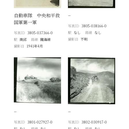
自動車隊 中央和平救
−
国軍第一軍
写真ID
3805-038166-0
駅
なし
路線
なし
写真ID
3805-037366-0
撮影日
不明
駅
商邱
路線
隴海線
撮影日
1941年4月
−
−
写真ID
3801-027927-0
写真ID
3802-030917-0
駅
なし
路線
なし
駅
なし
路線
なし