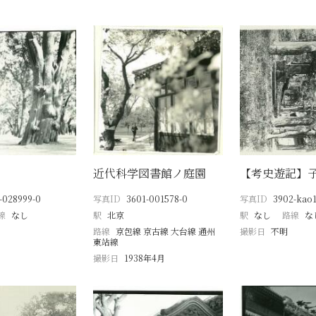
近代科学図書館ノ庭園
【考史遊記】
-028999-0
写真ID
3601-001578-0
写真ID
3902-kao1
線
なし
駅
北京
駅
なし
路線
な
路線
京包線 京古線 大台線 通州
撮影日
不明
東站線
撮影日
1938年4月