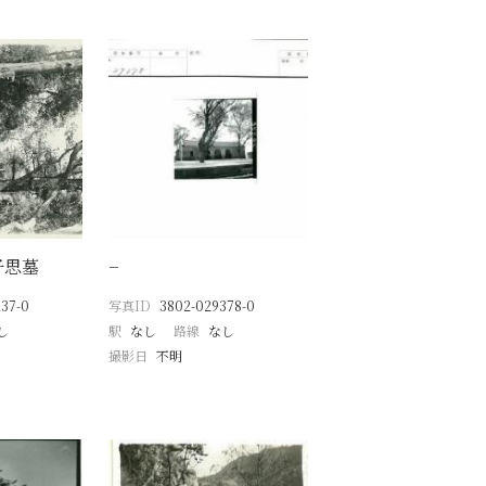
子思墓
−
37-0
写真ID
3802-029378-0
し
駅
なし
路線
なし
撮影日
不明