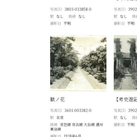
写真ID
3803-033858-0
写真ID
3902
駅
なし
路線
なし
駅
なし
路
撮影日
不明
撮影日
不明
歓ノ花
【考史遊
写真ID
3601-003382-0
写真ID
3902
駅
北京
駅
なし
路
路線
京包線 京古線 大台線 通州
撮影日
不明
東站線
撮影日
1938年6月