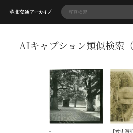
AIキャプション類似検索（
−
【考史遊