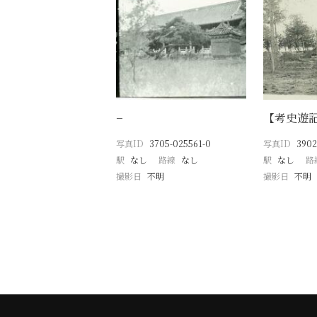
−
【考史遊
写真ID
3705-025561-0
写真ID
3902
駅
なし
路線
なし
駅
なし
路
撮影日
不明
撮影日
不明