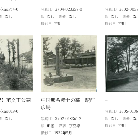
-kaoP64-0
写真ID
3704-023358-0
写真ID
3602-005
線
なし
駅
なし
路線
なし
駅
なし
路線
な
撮影日
不明
撮影日
不明
記】范文正公祠
中国無名戦士の墓 駅前
−
広場
-kao019-0
写真ID
3605-0136
線
なし
駅
なし
路線
な
写真ID
3702-018361-2
撮影日
不明
駅
彰徳
路線
京漢線
撮影日
1939年5月