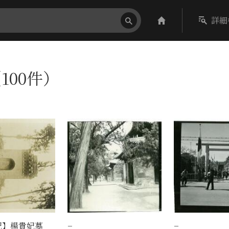
詳細
100件）
記】楊貴妃墓
−
−