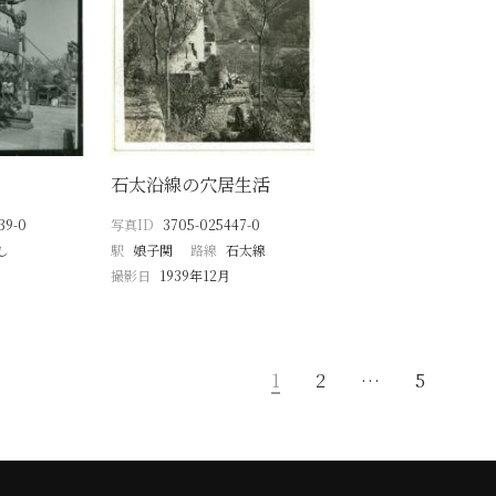
石太沿線の穴居生活
39-0
写真ID
3705-025447-0
し
駅
娘子関
路線
石太線
撮影日
1939年12月
1
2
…
5