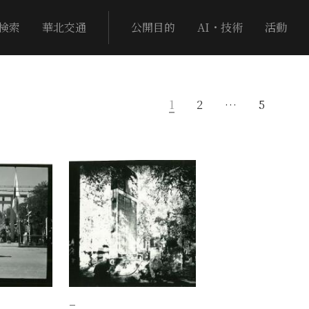
検索
華北交通
公開目的
AI・技術
活動
1
2
…
5
−