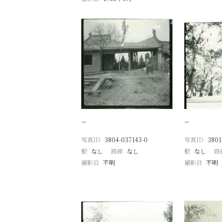
−
−
写真ID
3804-037143-0
写真ID
3801
駅
なし
路線
なし
駅
なし
路
撮影日
不明
撮影日
不明