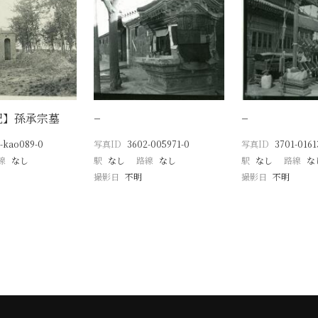
記】孫承宗墓
−
−
-kao089-0
写真ID
3602-005971-0
写真ID
3701-0161
線
なし
駅
なし
路線
なし
駅
なし
路線
な
撮影日
不明
撮影日
不明