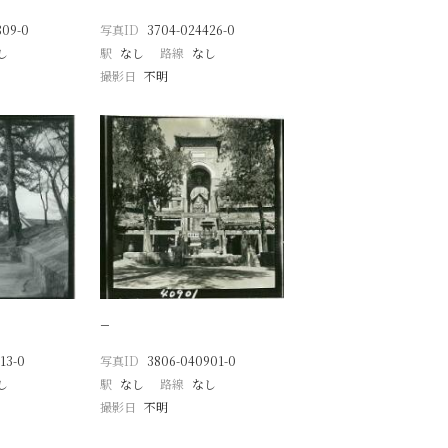
809-0
写真ID
3704-024426-0
し
駅
なし
路線
なし
撮影日
不明
−
13-0
写真ID
3806-040901-0
し
駅
なし
路線
なし
撮影日
不明