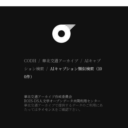
CODH
華北交通アーカイブ
AIキャプ
ション検索
AIキャプション類似検索（10
0件）
華北交通アーカイブ作成委員会
ROIS-DS人文学オープンデータ共同利用センター
華北交通アーカイブで提供するデータのご利用にあ
たっては
ライセンス
をご確認下さい。