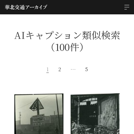
AIキャプション類似検索
（100件）
1
2
…
5