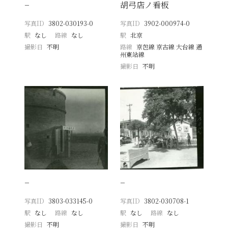
−
胡弓店ノ看板
写真ID
3802-030193-0
写真ID
3902-000974-0
駅
なし
路線
なし
駅
北京
撮影日
不明
路線
京包線 京古線 大台線 通
州東站線
撮影日
不明
−
−
写真ID
3803-033145-0
写真ID
3802-030708-1
駅
なし
路線
なし
駅
なし
路線
なし
撮影日
不明
撮影日
不明