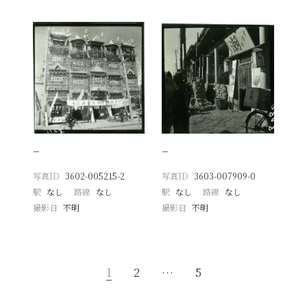
−
−
写真ID
3602-005215-2
写真ID
3603-007909-0
駅
なし
路線
なし
駅
なし
路線
なし
撮影日
不明
撮影日
不明
1
2
…
5