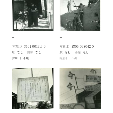
−
−
写真ID
3601-001515-0
写真ID
3805-038042-0
駅
なし
路線
なし
駅
なし
路線
なし
撮影日
不明
撮影日
不明