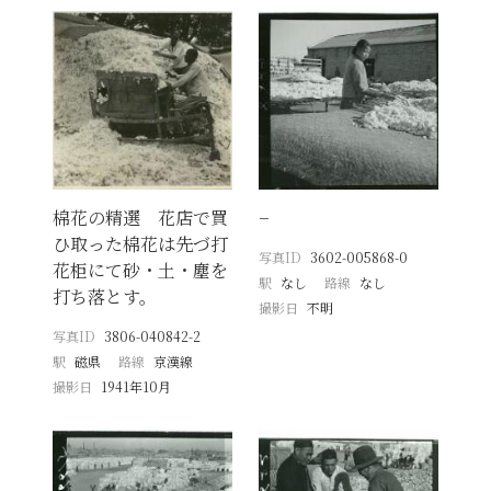
棉花の精選 花店で買
−
ひ取った棉花は先づ打
写真ID
3602-005868-0
花柜にて砂・土・塵を
駅
なし
路線
なし
打ち落とす。
撮影日
不明
写真ID
3806-040842-2
駅
磁県
路線
京漢線
撮影日
1941年10月