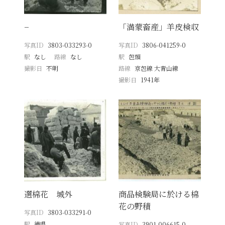
−
「満蒙畜産」羊皮検収
写真ID
3803-033293-0
写真ID
3806-041259-0
駅
なし
路線
なし
駅
包頭
撮影日
不明
路線
京包線 大青山線
撮影日
1941年
選棉花 城外
商品検験局に於ける棉
花の野積
写真ID
3803-033291-0
駅
徳県
写真ID
3901-006615-0