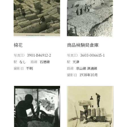
棉花
商品検験局倉庫
写真ID
3901-B46912-2
写真ID
3603-006615-1
駅
なし
路線
石徳線
駅
天津
撮影日
不明
路線
京山線 津浦線
撮影日
1938年10月