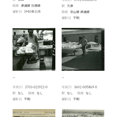
路線
津浦線 石徳線
駅
天津
撮影日
1940年11月
路線
京山線 津浦線
撮影日
不明
−
−
写真ID
3703-021922-0
写真ID
3602-005869-0
駅
なし
路線
なし
駅
なし
路線
なし
撮影日
不明
撮影日
不明