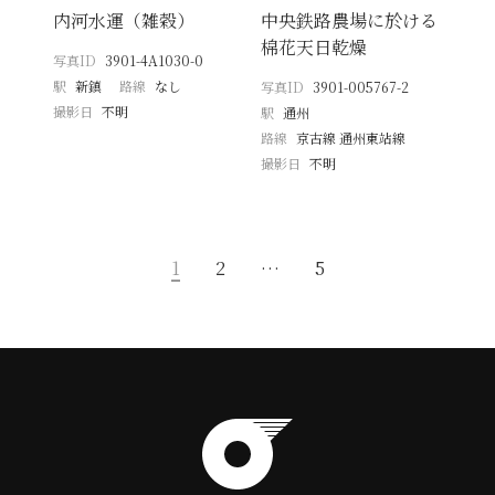
内河水運（雑穀）
中央鉄路農場に於ける
棉花天日乾燥
写真ID
3901-4A1030-0
駅
新鎮
路線
なし
写真ID
3901-005767-2
撮影日
不明
駅
通州
路線
京古線 通州東站線
撮影日
不明
1
2
…
5