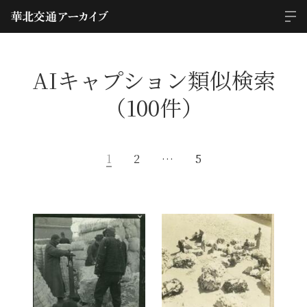
AIキャプション類似検索
（100件）
1
2
…
5