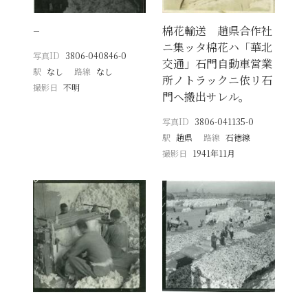
−
棉花輸送 趙県合作社
ニ集ッタ棉花ハ「華北
写真ID
3806-040846-0
交通」石門自動車営業
駅
なし
路線
なし
所ノトラックニ依リ石
撮影日
不明
門ヘ搬出サレル。
写真ID
3806-041135-0
駅
趙県
路線
石徳線
撮影日
1941年11月