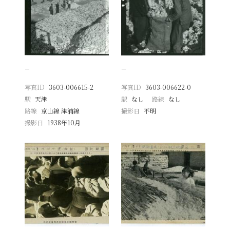
−
−
写真ID
3603-006615-2
写真ID
3603-006622-0
駅
天津
駅
なし
路線
なし
路線
京山線 津浦線
撮影日
不明
撮影日
1938年10月