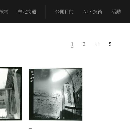
検索
華北交通
公開目的
AI・技術
活動
1
2
…
5
−