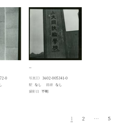
−
72-0
写真ID
3602-005341-0
し
駅
なし
路線
なし
撮影日
不明
1
2
…
5