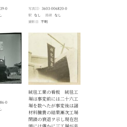
39-0
写真ID
3603-006820-0
し
駅
なし
路線
なし
撮影日
不明
絨毯工業の看板 絨毯工
場は事変前には二十六工
86-0
場を数へたが事変後は諸
し
材料騰貴の結果漸次工場
閉鎖の衰退ヲ示し現在包
頭には僅かに三工場が辛