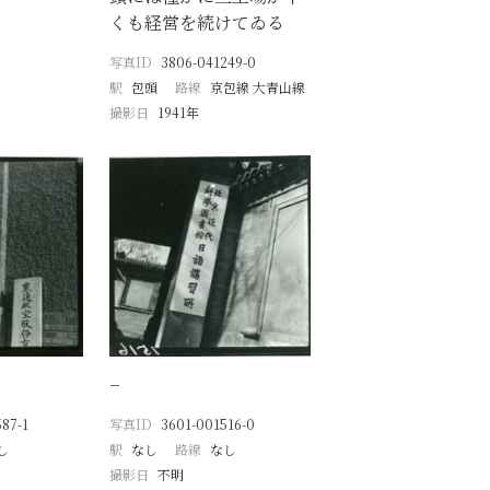
くも経営を続けてゐる
写真ID
3806-041249-0
駅
包頭
路線
京包線 大青山線
撮影日
1941年
−
87-1
写真ID
3601-001516-0
し
駅
なし
路線
なし
撮影日
不明