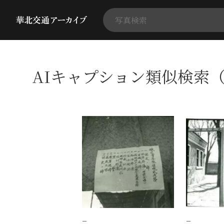
AIキャプション類似検索（
−
−