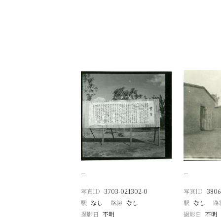
−
−
写真ID
3703-021302-0
写真ID
3806
駅
なし
路線
なし
駅
なし
路
撮影日
不明
撮影日
不明