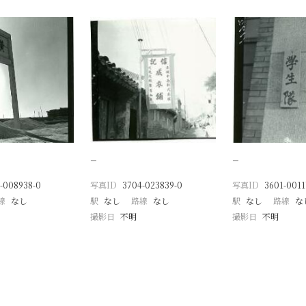
−
−
-008938-0
写真ID
3704-023839-0
写真ID
3601-0011
線
なし
駅
なし
路線
なし
駅
なし
路線
な
撮影日
不明
撮影日
不明