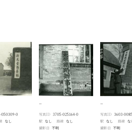
−
−
-050309-0
写真ID
3705-025164-0
写真ID
3603-0085
線
なし
駅
なし
路線
なし
駅
なし
路線
な
撮影日
不明
撮影日
不明