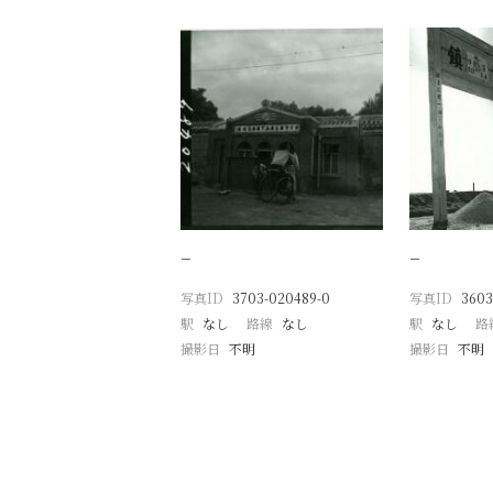
−
−
写真ID
3703-020489-0
写真ID
3603
駅
なし
路線
なし
駅
なし
路
撮影日
不明
撮影日
不明