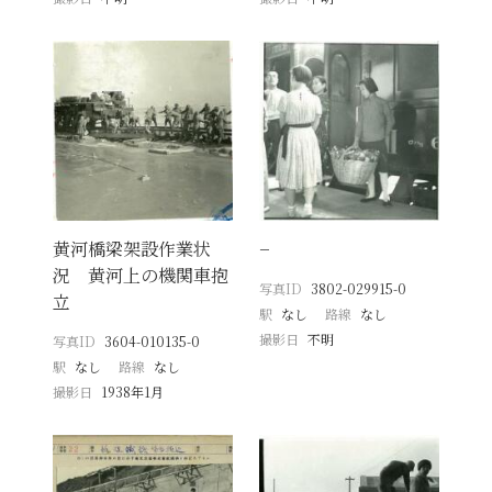
黄河橋梁架設作業状
−
況 黄河上の機関車抱
写真ID
3802-029915-0
立
駅
なし
路線
なし
撮影日
不明
写真ID
3604-010135-0
駅
なし
路線
なし
撮影日
1938年1月