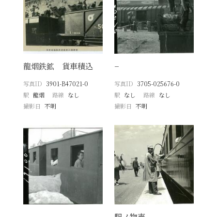
龍烟鉄鉱 貨車積込
−
写真ID
3901-B47021-0
写真ID
3705-025676-0
駅
龍烟
路線
なし
駅
なし
路線
なし
撮影日
不明
撮影日
不明
−
駅ノ物売