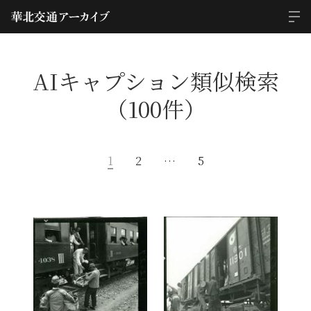
AIキャプション類似検索
（100件）
1
2
…
5