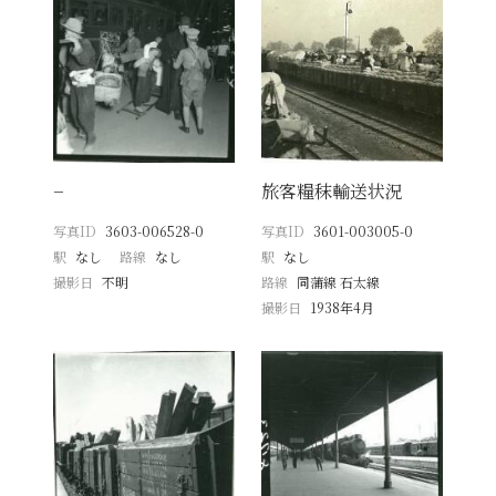
−
旅客糧秣輸送状況
写真ID
3603-006528-0
写真ID
3601-003005-0
駅
なし
路線
なし
駅
なし
撮影日
不明
路線
同蒲線 石太線
撮影日
1938年4月