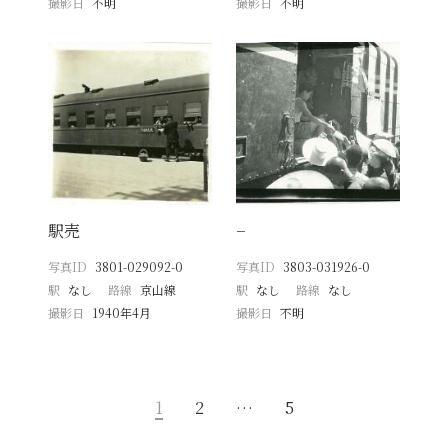
撮影日
不明
撮影日
不明
駅売
−
写真ID
3801-029092-0
写真ID
3803-031926-0
駅
なし
路線
京山線
駅
なし
路線
なし
撮影日
1940年4月
撮影日
不明
1
2
…
5