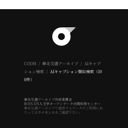
CODH
華北交通アーカイブ
AIキャプ
ション検索
AIキャプション類似検索（10
0件）
華北交通アーカイブ作成委員会
ROIS-DS人文学オープンデータ共同利用センター
華北交通アーカイブで提供するデータのご利用にあ
たっては
ライセンス
をご確認下さい。