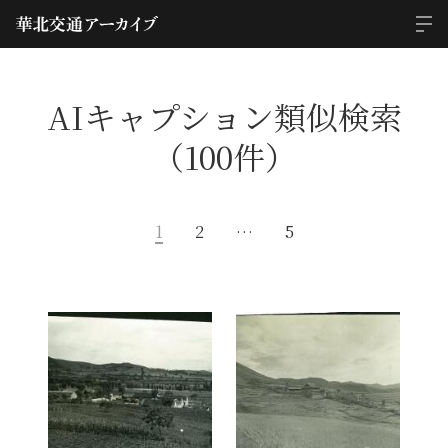
AIキャプション類似検索
（100件）
1
2
…
5