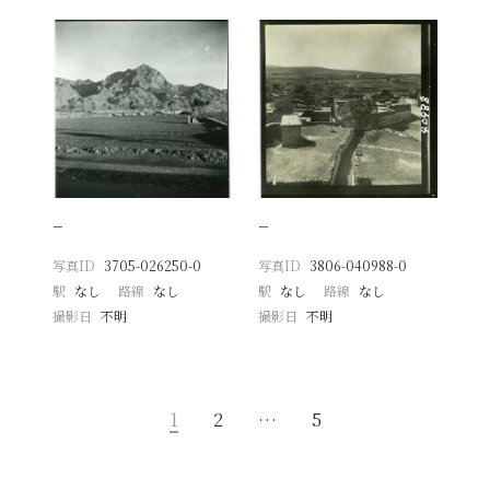
−
−
写真ID
3705-026250-0
写真ID
3806-040988-0
駅
なし
路線
なし
駅
なし
路線
なし
撮影日
不明
撮影日
不明
1
2
…
5