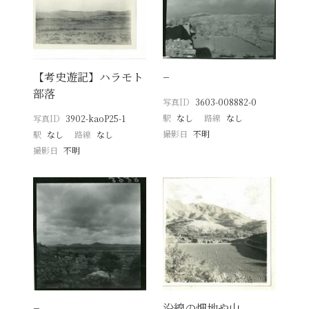
【考史遊記】ハラモト
−
部落
写真ID
3603-008882-0
駅
なし
路線
なし
写真ID
3902-kaoP25-1
撮影日
不明
駅
なし
路線
なし
撮影日
不明
−
沿線の畑地や山